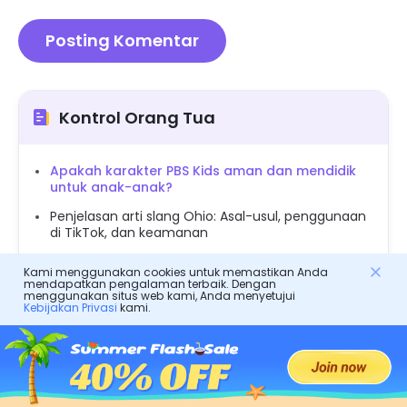
Kontrol Orang Tua
Apakah karakter PBS Kids aman dan mendidik
untuk anak-anak?
Penjelasan arti slang Ohio: Asal-usul, penggunaan
di TikTok, dan keamanan
18 kartun untuk hewan: Belajar, tertawa & tumbuh
Kami menggunakan cookies untuk memastikan Anda
bersama
mendapatkan pengalaman terbaik. Dengan
menggunakan situs web kami, Anda menyetujui
Arti BRB: Apa artinya dalam pesan teks, obrolan,
Kebijakan Privasi
kami.
dan media sosial
Aktivitas Paskah bebas stres untuk anak-anak:
Cocok untuk di rumah atau di luar ruangan
Game edukasi Dora: Game pembelajaran terbaik