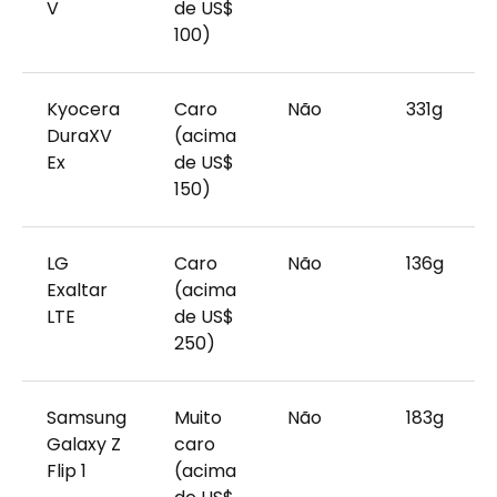
V
de US$
100)
Kyocera
Caro
Não
331g
DuraXV
(acima
Ex
de US$
150)
LG
Caro
Não
136g
Exaltar
(acima
LTE
de US$
250)
Samsung
Muito
Não
183g
Galaxy Z
caro
Flip 1
(acima