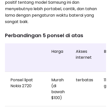
positif tentang model Samsung ini dan
menyebutnya lebih portabel, cantik, dan tahan
lama dengan pengaturan waktu baterai yang
sangat baik.
Perbandingan 5 ponsel di atas
Harga
Akses
Ber
internet
Ponsel lipat
Murah
terbatas
118
Nokia 2720
(di
gr
bawah
$100)