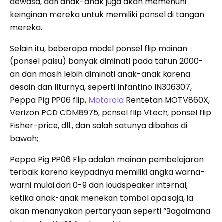
dewasa, dan anak-anak juga akan memenuhi
keinginan mereka untuk memiliki ponsel di tangan
mereka.
Selain itu, beberapa model ponsel flip mainan
(ponsel palsu) banyak diminati pada tahun 2000-
an dan masih lebih diminati anak-anak karena
desain dan fiturnya, seperti Infantino ‎IN306307,
Peppa Pig PP06 flip,
Motorola
Rentetan MOTV860X,
Verizon PCD CDM8975, ponsel flip Vtech, ponsel flip
Fisher-price, dll., dan salah satunya dibahas di
bawah;
Peppa Pig PP06 Flip adalah mainan pembelajaran
terbaik karena keypadnya memiliki angka warna-
warni mulai dari 0-9 dan loudspeaker internal;
ketika anak-anak menekan tombol apa saja, ia
akan menanyakan pertanyaan seperti “Bagaimana