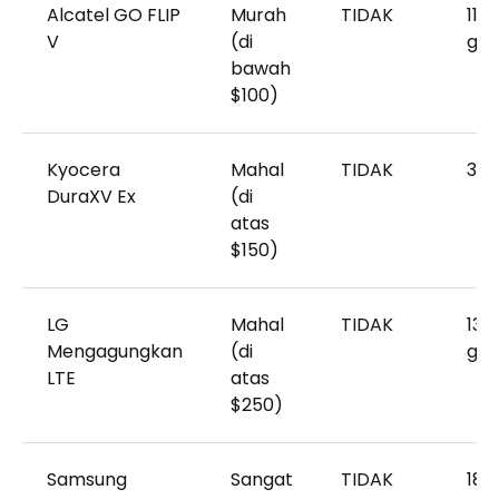
Alcatel GO FLIP
Murah
TIDAK
118
V
(di
gr
bawah
$100)
Kyocera
Mahal
TIDAK
331
DuraXV Ex
(di
atas
$150)
LG
Mahal
TIDAK
136
Mengagungkan
(di
gr
LTE
atas
$250)
Samsung
Sangat
TIDAK
183