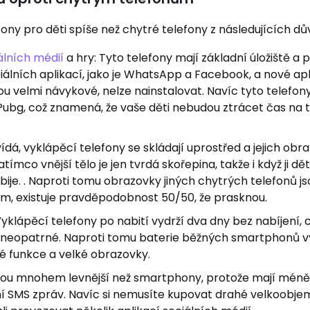
fony pro děti spíše než chytré telefony z následujících dů
álních médií
a hry: Tyto telefony mají základní úložiště a 
ciálních aplikací, jako je WhatsApp a Facebook, a nové ap
jsou velmi návykové, nelze nainstalovat. Navíc tyto telefon
 Pubg, což znamená, že vaše děti nebudou ztrácet čas na 
dá, vyklápěcí telefony se skládají uprostřed a jejich obr
tímco vnější tělo je jen tvrdá skořepina, takže i když ji dět
bije. . Naproti tomu obrazovky jiných chytrých telefonů js
em, existuje pravděpodobnost 50/50, že prasknou.
yklápěcí telefony po nabití vydrží dva dny bez nabíjení, co
ou neopatrné. Naproti tomu baterie běžných smartphonů vy
lé funkce a velké obrazovky.
 jsou mnohem levnější než smartphony, protože mají méně
lání SMS zpráv. Navíc si nemusíte kupovat drahé velkoobj