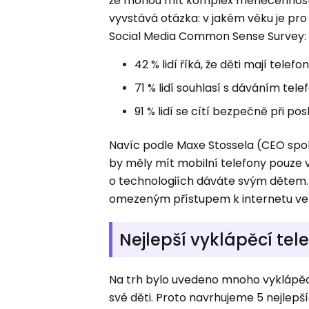
že mohou mít komplex méněcennosti, 
vyvstává otázka: v jakém věku je pro
Social Media Common Sense Survey:
42 % lidí říká, že děti mají telefo
71 % lidí souhlasí s dáváním tel
91 % lidí se cítí bezpečně při p
Navíc podle Maxe Stossela (CEO spo
by měly mít mobilní telefony pouze v 
o technologiích dáváte svým dětem. N
omezeným přístupem k internetu ve v
Nejlepší vyklápěcí tele
Na trh bylo uvedeno mnoho vyklápěcí
své děti. Proto navrhujeme 5 nejlepš