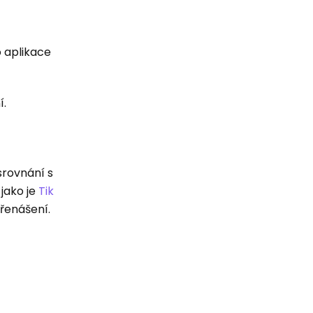
 aplikace
í.
srovnání s
 jako je
Tik
přenášení.