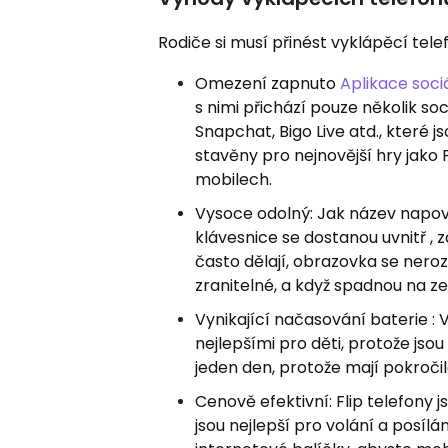
Rodiče si musí přinést vyklápěcí tele
Omezení zapnuto
Aplikace soci
s nimi přichází pouze několik so
Snapchat, Bigo Live atd., které 
stavěny pro nejnovější hry jako
mobilech.
Vysoce odolný: Jak název napoví
klávesnice se dostanou uvnitř , za
často dělají, obrazovka se neroz
zranitelné, a když spadnou na z
Vynikající načasování baterie : V
nejlepšími pro děti, protože js
jeden den, protože mají pokroči
Cenově efektivní: Flip telefony
jsou nejlepší pro volání a posí