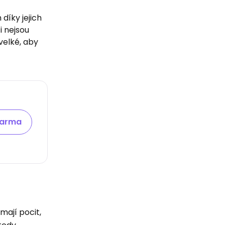
díky jejich
i nejsou
velké, aby
darma
mají pocit,