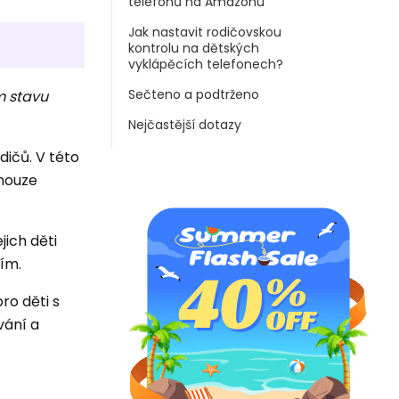
telefonů na Amazonu
Jak nastavit rodičovskou
kontrolu na dětských
vyklápěcích telefonech?
Sečteno a podtrženo
m stavu
Nejčastější dotazy
ičů. V této
 nouze
jich děti
vím.
ro děti s
vání a