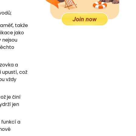
vodů;
paměť, takže
likace jako
y nejsou
těchto
azovka a
i upustí, což
ou vždy
ž je činí
drží jen
 funkcí a
emové