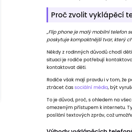
Proč zvolit vyklápěcí t
„Flip phone je malý mobilní telefon
poskytuje kompaktnější tvar, který ch
Někdy z rodinných důvodů chodí děti
situaci je rodiče potřebují kontaktov
kontaktovat děti.
Rodiče však mají pravdu i v tom, že p
ztrácet čas
sociální média
, být vyru
To je důvod, proč, s ohledem na všech
omezeným přístupem k internetu. Tyt
posílání textových zpráv, což umožň
Výhody vyklápěcích telefon