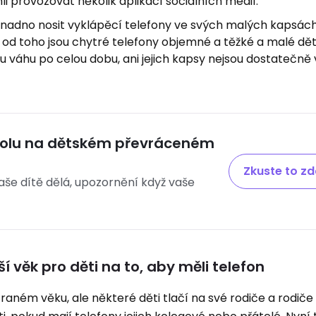
i provozovat několik aplikací sociálních médií.
nadno nosit vyklápěcí telefony ve svých malých kapsách 
od toho jsou chytré telefony objemné a těžké a malé dět
u váhu po celou dobu, ani jejich kapsy nejsou dostatečně 
trolu na dětském převráceném
Zkuste to z
vaše dítě dělá, upozornění když vaše
 věk pro děti na to, aby měli telefon
aném věku, ale některé děti tlačí na své rodiče a rodiče 