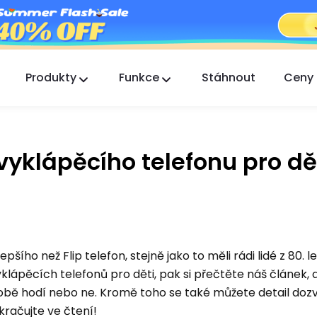
Produkty
Funkce
Stáhnout
Ceny
FlashGet Kids
Starostlivá aplikace rodičovské kontroly pro
všechny.
vyklápěcího telefonu pro dět
FlashGet Finder
Ochrana proti krádeži vašeho telefonu, naše
odpovědnost.
epšího než Flip telefon, stejně jako to měli rádi lidé z 80. l
yklápěcích telefonů pro děti, pak si přečtěte náš článek,
době hodí nebo ne. Kromě toho se také můžete detail dozv
okračujte ve čtení!