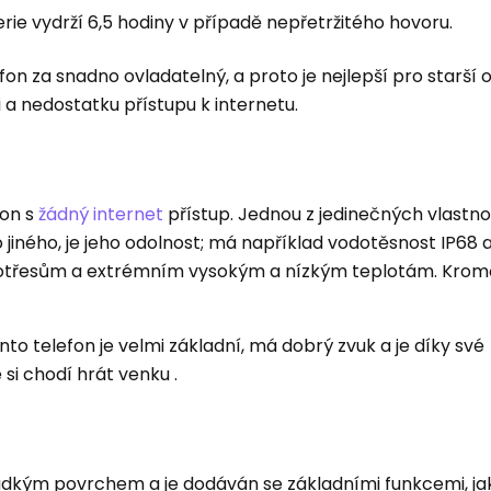
rie vydrží 6,5 hodiny v případě nepřetržitého hovoru.
fon za snadno ovladatelný, a proto je nejlepší pro starší
i a nedostatku přístupu k internetu.
fon s
žádný internet
přístup. Jednou z jedinečných vlastno
jiného, ​​je jeho odolnost; má například vodotěsnost IP68
 otřesům a extrémním vysokým a nízkým teplotám. Kro
to telefon je velmi základní, má dobrý zvuk a je díky své
 si chodí hrát venku .
hladkým povrchem a je dodáván se základními funkcemi, jak