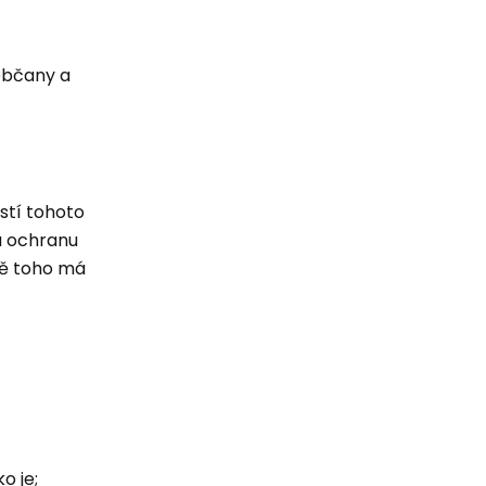
 občany a
stí tohoto
 a ochranu
mě toho má
o je;