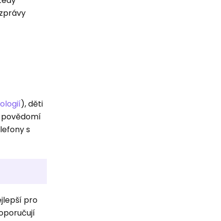
tedy
 zprávy
ologií
), děti
ké povědomí
lefony s
jlepší pro
oporučují