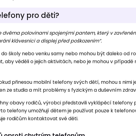
elefony pro děti?
 se dvěma polovinami spojenými pantem, který v zavřené
rání klávesnici a displej před poškozením“.
 do školy nebo venku samy nebo mohou být daleko od rod
at, aby věděli o jejich aktivitách, nebo je mohou v případě
okud přinesou mobilní telefony svých dětí, mohou s nimi je
šen ze studia a mít problémy s fyzickým a duševním zdra
ny obavy rodičů, výrobci představili vyklápěcí telefony p
o telefony umožňují dětem je používat pouze k telefono
uje rodičům kontaktovat své děti.
ů oproti chytrým telefonům