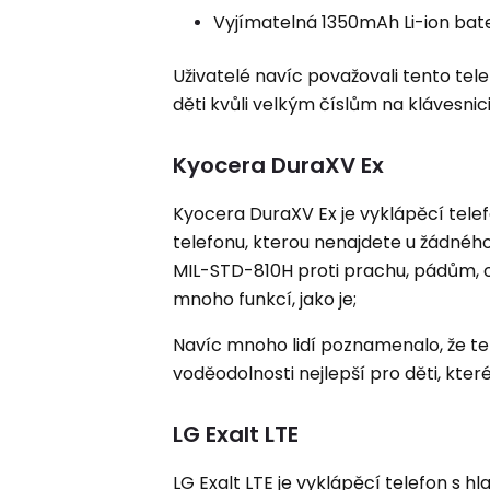
Vyjímatelná 1350mAh Li-ion bate
Uživatelé navíc považovali tento tele
děti kvůli velkým číslům na klávesnic
Kyocera DuraXV Ex
Kyocera DuraXV Ex je vyklápěcí tele
telefonu, kterou nenajdete u žádného 
MIL-STD-810H proti prachu, pádům,
mnoho funkcí, jako je;
Navíc mnoho lidí poznamenalo, že ten
voděodolnosti nejlepší pro děti, které
LG Exalt LTE
LG Exalt LTE je vyklápěcí telefon s 