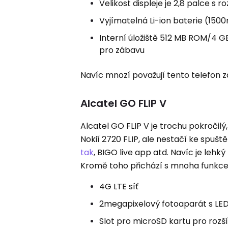
Velikost displeje je 2,8 palce s 
Vyjímatelná Li-ion baterie (150
Interní úložiště 512 MB ROM/4 
pro zábavu
Navíc mnozí považují tento telefon za
Alcatel GO FLIP V
Alcatel GO FLIP V je trochu pokročil
Nokií 2720 FLIP, ale nestačí ke spuště
tak
, BIGO live app atd. Navíc je lehk
Kromě toho přichází s mnoha funkcemi
4G LTE síť
2megapixelový fotoaparát s LE
Slot pro microSD kartu pro rozší