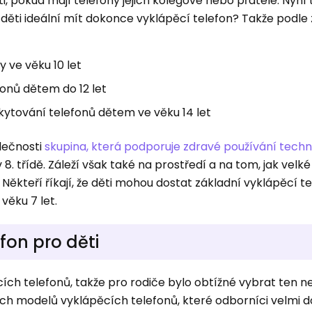
pokud mají telefony jejich kolegové nebo přátelé. Nyní 
 děti ideální mít dokonce vyklápěcí telefon? Takže podle
ny ve věku 10 let
efonů dětem do 12 let
oskytování telefonů dětem ve věku 14 let
lečnosti
skupina, která podporuje zdravé používání techn
8. třídě. Záleží však také na prostředí a na tom, jak vel
ěkteří říkají, že děti mohou dostat základní vyklápěcí te
ěku 7 let.
fon pro děti
ch telefonů, takže pro rodiče bylo obtížné vybrat ten ne
ích modelů vyklápěcích telefonů, které odborníci velmi d