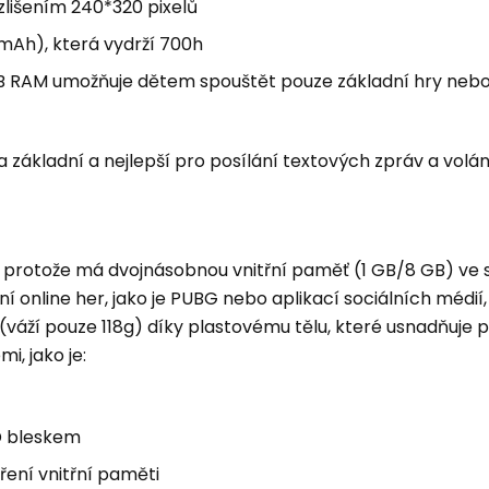
rozlišením 240*320 pixelů
0mAh), která vydrží 700h
GB RAM umožňuje dětem spouštět pouze základní hry nebo
 základní a nejlepší pro posílání textových zpráv a volán
ý, protože má dvojnásobnou vnitřní paměť (1 GB/8 GB) ve 
ní online her, jako je PUBG nebo aplikací sociálních médií,
ý (váží pouze 118g) díky plastovému tělu, které usnadňuje 
, jako je:
D bleskem
ření vnitřní paměti