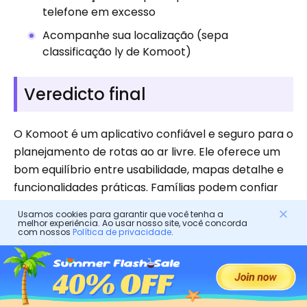
telefone em excesso
Acompanhe sua localização (sepa
classificação ly de Komoot)
Veredicto final
O Komoot é um aplicativo confiável e seguro para o
planejamento de rotas ao ar livre. Ele oferece um
bom equilíbrio entre usabilidade, mapas detalhe e
funcionalidades práticas. Famílias podem confiar
neste aplicativo. Com o devido planejamento e
Usamos cookies para garantir que você tenha a
configurações de privacidade, ele também pode
melhor experiência. Ao usar nosso site, você concorda
com nossos
Política de privacidade
.
ser usado para tornar viagens ao ar livre mais
previsíveis e organizadas. Este aplicativo também
permite que você siga perfis de ciclistas, trilheiros e
outros entusiastas de atividades ao ar livre. Você