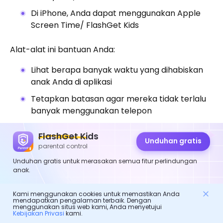
Di iPhone, Anda dapat menggunakan Apple
Screen Time/ FlashGet Kids
Alat-alat ini bantuan Anda:
Lihat berapa banyak waktu yang dihabiskan
anak Anda di aplikasi
Tetapkan batasan agar mereka tidak terlalu
banyak menggunakan telepon
Melacak lokasi mereka (sepa peringkat ly dari
FlashGet Kids
Komoot)
Unduhan gratis
parental control
Unduhan gratis untuk merasakan semua fitur perlindungan
Putusan akhir
anak.
Kami menggunakan cookies untuk memastikan Anda
Komoot adalah aplikasi tepercaya dan aman untuk
mendapatkan pengalaman terbaik. Dengan
menggunakan situs web kami, Anda menyetujui
perencanaan rute luar ruangan. Aplikasi ini
Kebijakan Privasi
kami.