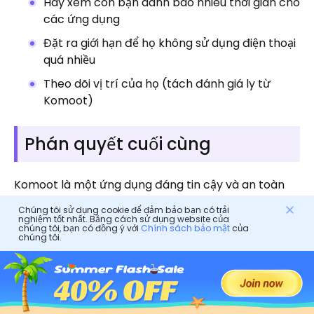
Hãy xem con bạn dành bao nhiêu thời gian cho
các ứng dụng
Đặt ra giới hạn để họ không sử dụng điện thoại
quá nhiều
Theo dõi vị trí của họ (tách đánh giá ly từ
Komoot)
Phán quyết cuối cùng
Komoot là một ứng dụng đáng tin cậy và an toàn
để lập kế hoạch lộ trình ngoài trời. Ứng dụng này
Chúng tôi sử dụng cookie để đảm bảo bạn có trải
nghiệm tốt nhất. Bằng cách sử dụng website của
cân bằng tốt giữa tính dễ sử dụng, chi tiết bản đồ và
chúng tôi, bạn có đồng ý với
Chính sách bảo mật
của
chúng tôi.
chức năng thực tế. Các gia đình có thể tin tưởng
vào ứng dụng này. Với sự chuẩn bị kỹ lưỡng và cài
đặt quyền riêng tư, ứng dụng này cũng có thể giúp
các chuyến đi ngoài trời trở nên dễ dự đoán và có
tổ chức hơn. Ứng dụng này cũng cung cấp cho bạn