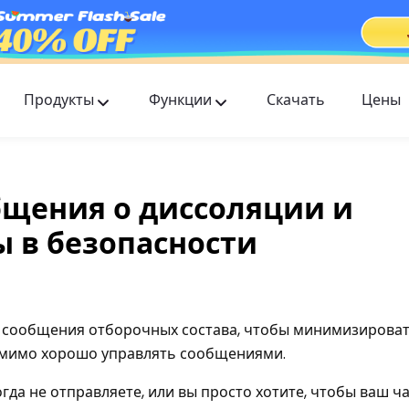
Продукты
Функции
Скачать
Цены
FlashGet Kids
Заботливое приложение для родительского
контроля для всех.
бщения о диссоляции и
FlashGet Finder
ы в безопасности
Антиугонная безопасность вашего телефона —
наша ответственность.
ь сообщения отборочных состава, чтобы минимизирова
мимо хорошо управлять сообщениями.
гда не отправляете, или вы просто хотите, чтобы ваш ч