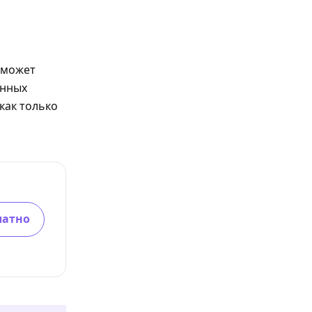
е может
енных
как только
латно