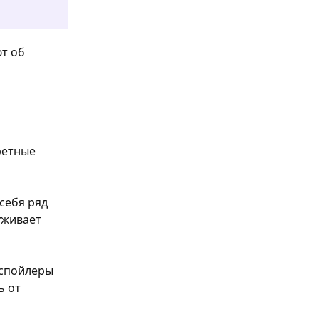
ют об
ретные
себя ряд
уживает
 спойлеры
ь от