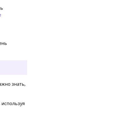
ть
е
ень
ажно знать,
, используя