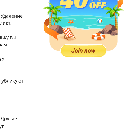
 Удаление
ликт.
льку вы
иям.
ах
 публикуют
. Другие
ут