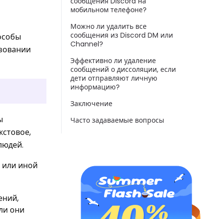
сообщения Discord на
мобильном телефоне?
Можно ли удалить все
сообщения из Discord DM или
пособы
Channel?
ьзовании
Эффективно ли удаление
сообщений о диссоляции, если
дети отправляют личную
информацию?
Заключение
ы
Часто задаваемые вопросы
кстовое,
людей.
й или иной
ений,
ли они