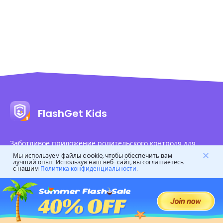
FlashGet Kids
Заботливое приложение родительского контроля для
всех!
Мы используем файлы cookie, чтобы обеспечить вам
лучший опыт. Используя наш веб-сайт, вы соглашаетесь
Это онлайн-ассистент для родителей, чтобы защитить
с нашим
Политика конфиденциальности
.
своих детей.
Это цифровой телохранитель для здоровой жизни детей.