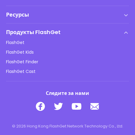
Условия использования
Ресурсы
Лицензионное соглашение с конечным пользователем
Центр помощи
Политика DMCA
Продукты FlashGet
Как сделать
Политика конфиденциальности
FlashGet
Блог
FlashGet Kids
Рекламные политики
Онлайн-безопасность детей
FlashGet Finder
Не продавайте мою информацию
Скачать
FlashGet Cast
Следите за нами
© 2026 Hong Kong FlashGet Network Technology Co., Ltd.