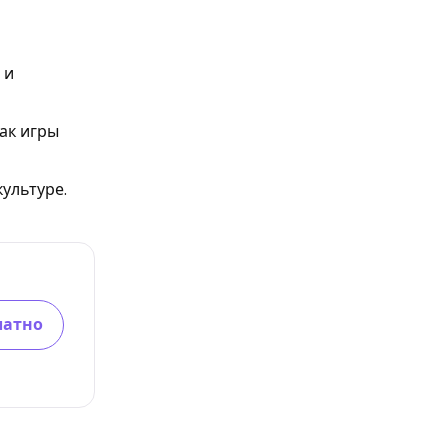
 и
ак игры
культуре.
латно