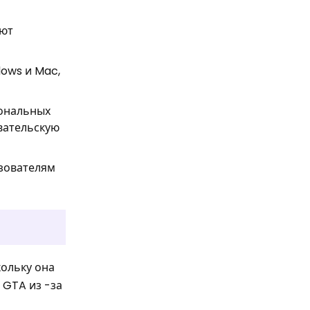
ают
ows и Mac,
сональных
вательскую
ьзователям
кольку она
 GTA из -за