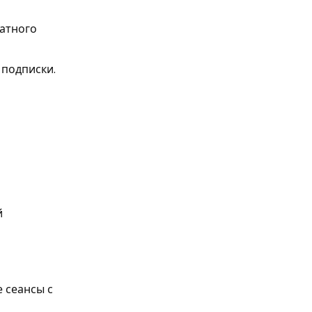
латного
 подписки.
й
 сеансы с