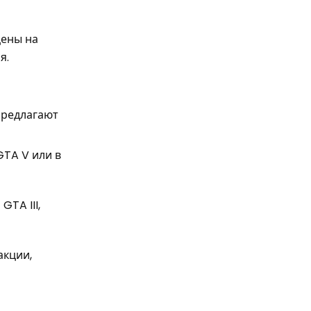
цены на
я.
предлагают
GTA V или в
TA III,
акции,