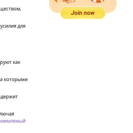
бществом,
усилия для
руют как
за которыми
содержит
ключая
риемлемый