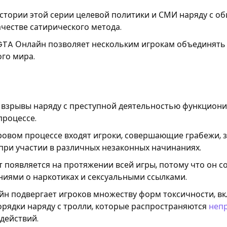
стории этой серии целевой политики и СМИ наряду с о
честве сатирического метода.
GTA Онлайн позволяет нескольким игрокам объединять 
го мира.
з взрывы наряду с преступной деятельностью функциони
процессе.
гровом процессе входят игроки, совершающие грабежи, 
при участии в различных незаконных начинаниях.
т появляется на протяжении всей игры, потому что он 
ниями о наркотиках и сексуальными ссылками.
йн подвергает игроков множеству форм токсичности, в
орядки наряду с тролли, которые распространяются
неп
действий.