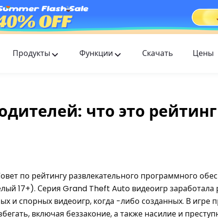
Продукты
Функции
Скачать
Цены
FlashGet Kids
Заботливое приложение для родительского
контроля для всех.
одителей: что это рейтинг 
FlashGet Finder
Антиугонная безопасность вашего телефона —
наша ответственность.
? Совет по рейтингу развлекательного программного обе
лый 17+). Серия Grand Theft Auto видеоигр заработала
ых и спорных видеоигр, когда -либо созданных. В игре 
збегать, включая беззаконие, а также насилие и престу