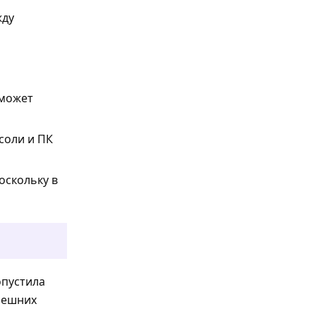
жду
 может
соли и ПК
оскольку в
опустила
внешних