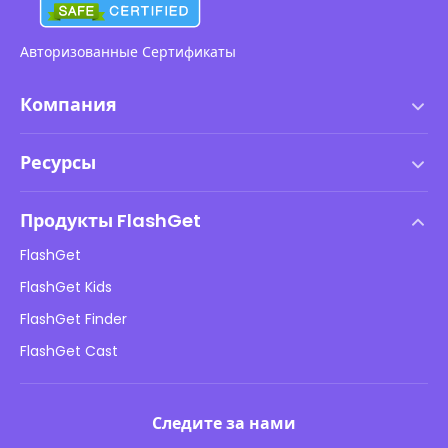
Авторизованные Сертификаты
Компания
Условия использования
Ресурсы
Лицензионное соглашение с конечным пользователем
Центр помощи
Политика DMCA
Продукты FlashGet
Как сделать
Политика конфиденциальности
FlashGet
Блог
FlashGet Kids
Рекламные политики
Онлайн-безопасность детей
FlashGet Finder
Не продавайте мою информацию
Скачать
FlashGet Cast
Следите за нами