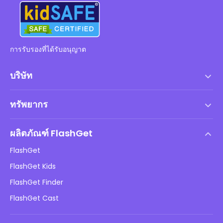
การรับรองที่ได้รับอนุญาต
บริษัท
เงื่อนไขการให้บริการ
ทรัพยากร
ข้อตกลงสิทธิ์การใช้งานสำหรับผู้ใช้ปลายทาง
ศูนย์ช่วยเหลือ
นโยบาย DMCA
ผลิตภัณฑ์ FlashGet
วิธี
นโยบายความเป็นส่วนตัว
FlashGet
บล็อก
FlashGet Kids
นโยบายการโฆษณา
ความปลอดภัยของเด็กออนไลน์
FlashGet Finder
อย่าขายข้อมูลของฉัน
ดาวน์โหลด
FlashGet Cast