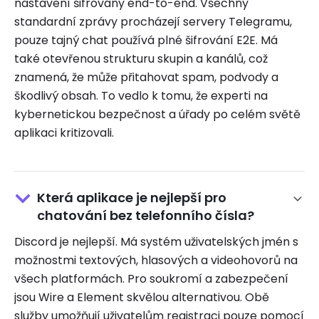
nastavení šifrovány end-to-end. Všechny
standardní zprávy procházejí servery Telegramu,
pouze tajný chat používá plné šifrování E2E. Má
také otevřenou strukturu skupin a kanálů, což
znamená, že může přitahovat spam, podvody a
škodlivý obsah. To vedlo k tomu, že experti na
kybernetickou bezpečnost a úřady po celém světě
aplikaci kritizovali.
Která aplikace je nejlepší pro
chatování bez telefonního čísla?
Discord je nejlepší. Má systém uživatelských jmén s
možnostmi textových, hlasových a videohovorů na
všech platformách. Pro soukromí a zabezpečení
jsou Wire a Element skvělou alternativou. Obě
služby umožňují uživatelům registraci pouze pomocí