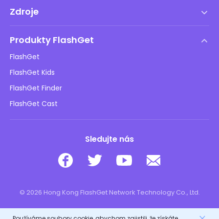
Podmínky služby
Zdroje
Licenční smlouva s koncovým uživatelem
Centrum nápovědy
Zásady DMCA
Produkty FlashGet
Jak na to
Ochrana osobních údajů
FlashGet
Blog
FlashGet Kids
Reklamní zásady
Bezpečnost dětí online
FlashGet Finder
Neprodávejte mé informace
Stáhnout
FlashGet Cast
Sledujte nás
© 2026 Hong Kong FlashGet Network Technology Co., Ltd.
Používáme soubory cookie, abychom zajistili, že získáte