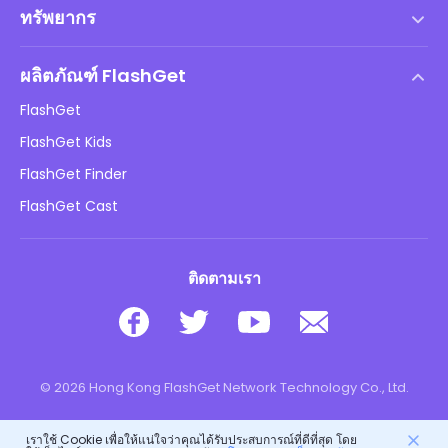
ทรัพยากร
ข้อตกลงสิทธิ์การใช้งานสำหรับผู้ใช้ปลายทาง
ศูนย์ช่วยเหลือ
นโยบาย DMCA
ผลิตภัณฑ์ FlashGet
วิธี
นโยบายความเป็นส่วนตัว
FlashGet
บล็อก
FlashGet Kids
นโยบายการโฆษณา
ความปลอดภัยของเด็กออนไลน์
FlashGet Finder
อย่าขายข้อมูลของฉัน
ดาวน์โหลด
FlashGet Cast
ติดตามเรา
© 2026 Hong Kong FlashGet Network Technology Co., Ltd.
เราใช้ Cookie เพื่อให้แน่ใจว่าคุณได้รับประสบการณ์ที่ดีที่สุด โดย