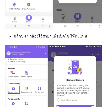
คลิกปุ่ม “ กล้องไร้สาย ” เพื่อเปิดใช้ ให้คะแนน