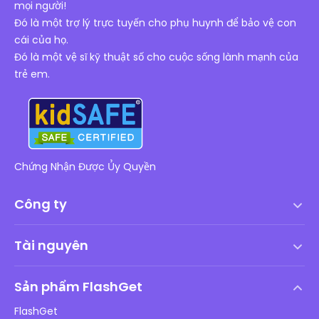
mọi người!
Đó là một trợ lý trực tuyến cho phụ huynh để bảo vệ con
cái của họ.
Đó là một vệ sĩ kỹ thuật số cho cuộc sống lành mạnh của
trẻ em.
Chứng Nhận Được Ủy Quyền
Công ty
Điều khoản dịch vụ
Tài nguyên
Thỏa thuận cấp phép người dùng cuối
Trung tâm trợ giúp
Chính sách DMCA
Sản phẩm FlashGet
Cách
Chính sách bảo mật
FlashGet