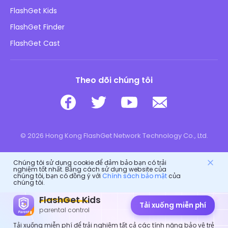
Blog
FlashGet Kids
Chính sách Quảng cáo
An toàn Online cho trẻ em
FlashGet Finder
Không bán thông tin của tôi
Tải xuống
FlashGet Cast
Theo dõi chúng tôi
© 2026 Hong Kong FlashGet Network Technology Co., Ltd.
Chúng tôi sử dụng cookie để đảm bảo bạn có trải
nghiệm tốt nhất. Bằng cách sử dụng website của
chúng tôi, bạn có đồng ý với
Chính sách bảo mật
của
chúng tôi.
FlashGet Kids
Tải xuống miễn phí
parental control
Tải xuống miễn phí để trải nghiệm tất cả các tính năng bảo vệ trẻ