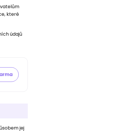
živatelům
e, které
ních údajů
darma
působem jej