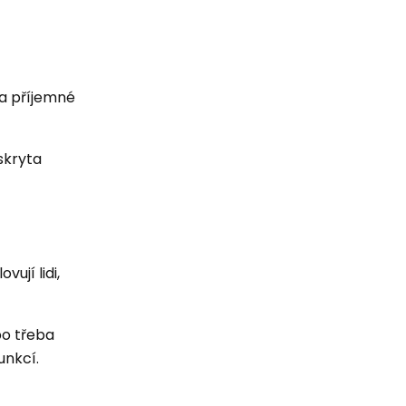
 a příjemné
 skryta
vují lidi,
bo třeba
unkcí.