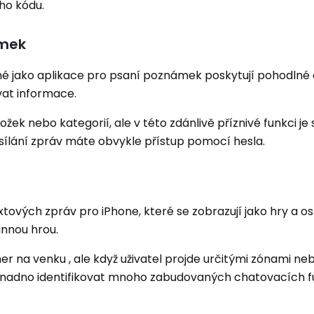
ho kódu.
ámek
né jako aplikace pro psaní poznámek poskytují pohodlné
vat informace.
žek nebo kategorií, ale v této zdánlivě příznivé funkci je
sílání zpráv máte obvykle přístup pomocí hesla.
xtových zpráv pro iPhone, které se zobrazují jako hry a oslo
innou hrou.
her na venku , ale když uživatel projde určitými zónami ne
snadno identifikovat mnoho zabudovaných chatovacích f