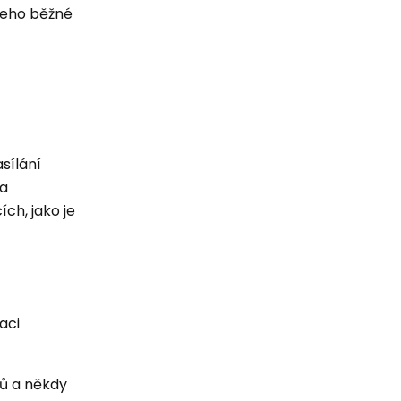
 jeho běžné
sílání
 a
ch, jako je
aci
ků a někdy