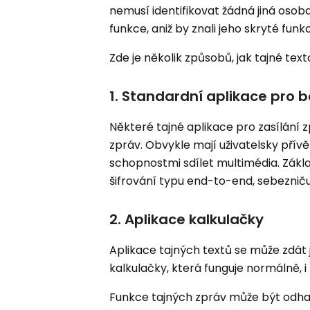
nemusí identifikovat žádná jiná osob
funkce, aniž by znali jeho skryté fun
Zde je několik způsobů, jak tajné te
1. Standardní aplikace pro 
Některé tajné aplikace pro zasílání
zpráv. Obvykle mají uživatelsky přív
schopnostmi sdílet multimédia. Zákl
šifrování typu end-to-end, sebeznič
2. Aplikace kalkulačky
Aplikace tajných textů se může zdát 
kalkulačky, která funguje normálně, i 
Funkce tajných zpráv může být odha