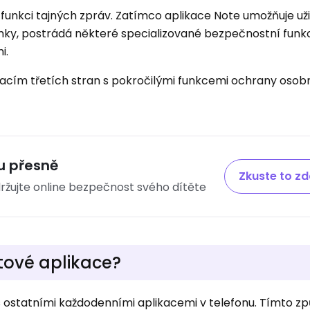
funkci tajných zpráv. Zatímco aplikace Note umožňuje u
ky, postrádá některé specializované bezpečnostní funkc
mi.
likacím třetích stran s pokročilými funkcemi ochrany osob
u přesně
Zkuste to z
ržujte online bezpečnost svého dítěte
xtové aplikace?
 s ostatními každodenními aplikacemi v telefonu. Tímto z