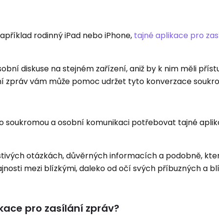
 například rodinný iPad nebo iPhone,
tajné aplikace pro zas
bní diskuse na stejném zařízení, aniž by k nim měli přístu
ílání zpráv vám může pomoc udržet tyto konverzace soukr
ro soukromou a osobní komunikaci potřebovat tajné apli
tivých otázkách, důvěrných informacích a podobně, kter
ajnosti mezi blízkými, daleko od očí svých příbuzných a b
ikace pro zasílání zpráv?