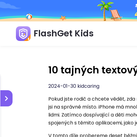
FlashGet Kids
10 tajných textov
2024-01-30 kidcaring
Pokud jste rodič a chcete vědět, zda
jsi na správné místo. iPhone má mnoh
lidmi. Zatímco dospívající a děti mo
spojených s těmito aplikacemi, jako j
V tomto díle probereme deset běžnýc