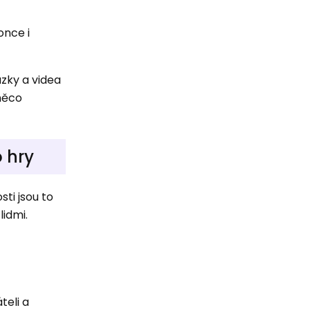
once i
zky a videa
něco
o hry
sti jsou to
lidmi.
teli a