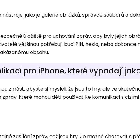
é nástroje, jako je galerie obrázků, správce souborů a dok
zpečné úložiště pro uchování zpráv, aby byly jejich obrá
vatelé většinou potřebují buď PIN, heslo, nebo dokonce 
k zakázanému obsahu.
likací pro iPhone, které vypadají jak
 zmást, abyste si mysleli, že jsou to hry, ale ve skutečno
 zpráv, které mohou děti používat ke komunikaci s cizími 
ajné zasílání zpráv, což jsou hry. Je možné chatovat s přá