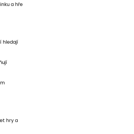
inku a hře
 hledají
ňují
lům
et hry a