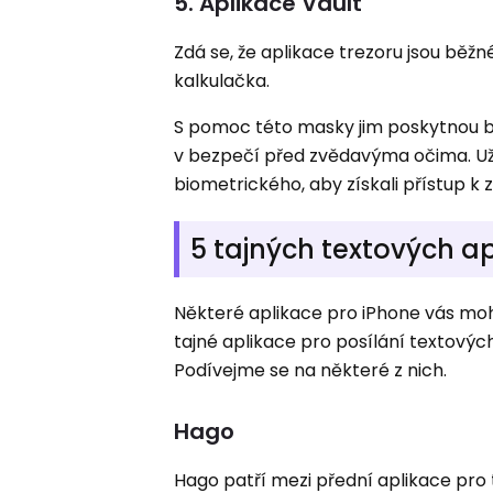
5. Aplikace Vault
Zdá se, že aplikace trezoru jsou běžn
kalkulačka.
S pomoc této masky jim poskytnou be
v bezpečí před zvědavýma očima. Uži
biometrického, aby získali přístup 
5 tajných textových ap
Některé aplikace pro iPhone vás mohou
tajné aplikace pro posílání textových
Podívejme se na některé z nich.
Hago
Hago patří mezi přední aplikace pro t