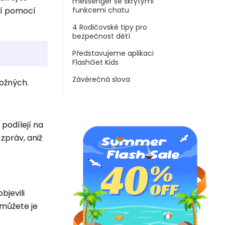
messenger se skrytými
tí pomocí
funkcemi chatu
4 Rodičovské tipy pro
bezpečnost dětí
Představujeme aplikaci
FlashGet Kids
Závěrečná slova
možných.
 podílejí na
zpráv, aniž
bjevili
 můžete je