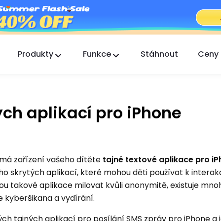
Produkty
Funkce
Stáhnout
Ceny
FlashGet Kids
Starostlivá aplikace rodičovské kontroly pro
všechny.
ých aplikací pro iPhone
FlashGet Finder
Ochrana proti krádeži vašeho telefonu, naše
odpovědnost.
 má zařízení vašeho dítěte
tajné textové aplikace pro iP
o skrytých aplikací, které mohou děti používat k interakci
hou takové aplikace milovat kvůli anonymitě, existuje mn
e kyberšikana a vydírání.
h tajných aplikací pro posílání SMS zpráv pro iPhone a j