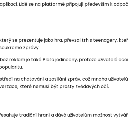
plikaci. Lidé se na platformě připojují především k odpoč
erý se prezentuje jako hra, převzal trh s teenagery, kteří
t soukromé zprávy.
z reklam je také Plato jedinečný, protože uživatelé oce
popularitu.
oustředí na chatování a zasílání zpráv, což mnoha uživate
verzace, které nemusí být prosty zvědavých očí.
řesahuje tradiční hraní a dává uživatelům možnost vytvář