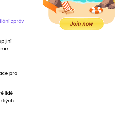
ílání zpráv
p jiní
omé.
kace pro
é lidé
lízkých