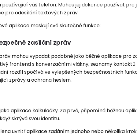
a používající váš telefon. Mohou jej dokonce používat pro
kce pro odesílání textových zpráv.
xtové aplikace maskují své skutečné funkce:
bezpečné zasílání zpráv
 zpráv mohou vypadat podobně jako běžné aplikace pro za
ětivý frontend s konverzačními vlákny, seznamy kontaktů
adní rozdíl spočívá ve vylepšených bezpečnostních funkcí
ující zprávy a ochrana heslem.
jako aplikace kalkulačky. Za prvé, připomíná běžnou aplik
když skrývá svou identitu.
lena uvnitř aplikace zadáním jednoho nebo několika kro