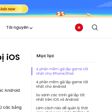
Tài nguyên
ị iOS
Mục lục
4 phần mềm giả lập game tốt
nhất cho iPhone/iPad
4 phần mềm giả lập game tốt
nhất cho Android
ặc Android
So sánh các trình giả lập tốt
nhất trên iOS và Android
từ các bảng
Làm cách nào để quản lý thời