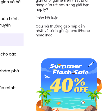
gian chơi game trên thiết bị di
gian và hồi
động của trẻ em trong giới hạn
hợp lý?
Phần kết luận
 các trình
chuyển.
Câu hỏi thường gặp hấp dẫn
nhất về trình giả lập cho iPhone
hoặc iPad
 cho các
c khám phá
của mình: