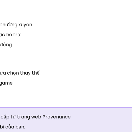
 thường xuyên
ợc hỗ trợ.
 động
lựa chọn thay thế.
 game.
ng cấp từ trang web Provenance.
 bị của bạn.