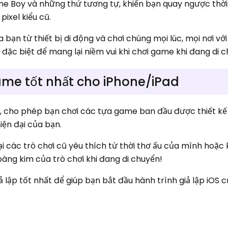
me Boy và những thứ tương tự, khiến bạn quay ngược thời 
pixel kiểu cũ.
ạn từ thiết bị di động và chơi chúng mọi lúc, mọi nơi với
ế đặc biệt để mang lại niềm vui khi chơi game khi đang di 
me tốt nhất cho iPhone/iPad
, cho phép bạn chơi các tựa game ban đầu được thiết kế
iện đại của bạn.
lại các trò chơi cũ yêu thích từ thời thơ ấu của mình hoặ
oàng kim của trò chơi khi đang di chuyển!
ả lập tốt nhất để giúp bạn bắt đầu hành trình giả lập iOS 