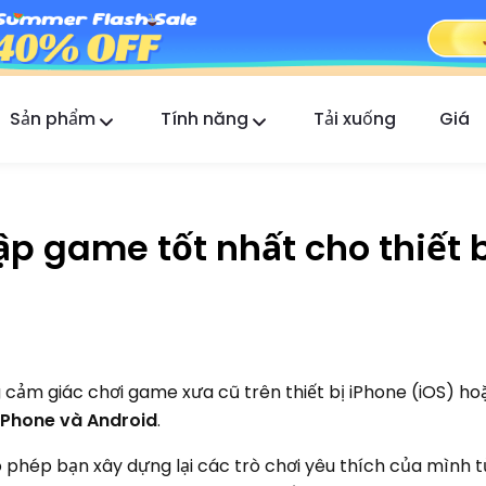
Sản phẩm
Tính năng
Tải xuống
Giá
FlashGet Kids
Ứng dụng kiểm soát của phụ huynh tận tâm cho
tất cả.
p game tốt nhất cho thiết b
FlashGet Finder
An toàn chống trộm của điện thoại bạn, trách
nhiệm của chúng tôi.
cảm giác chơi game xưa cũ trên thiết bị iPhone (iOS) ho
 iPhone và Android
.
phép bạn xây dựng lại các trò chơi yêu thích của mình 