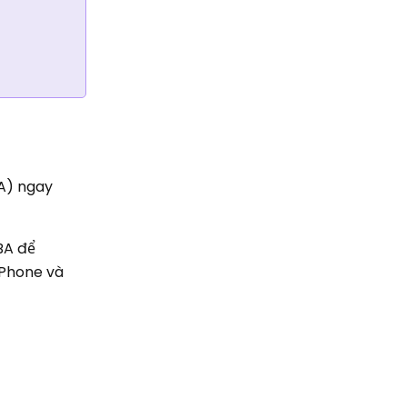
BA) ngay
BA để
iPhone và