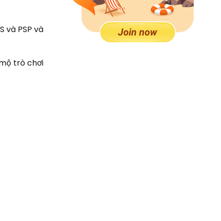
S và PSP và
mộ trò chơi