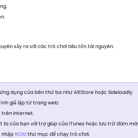
ùng.
ên.
uyên xảy ra với các trò chơi tiêu tốn tài nguyên.
ý ứng dụng của bên thứ ba như AltStore hoặc Sideloadly.
rình giả lập từ trang web.
trên internet.
t bị của bạn với trợ giúp của iTunes hoặc lưu trữ đám mâ
i nhập
ROM
thư mục để chạy trò chơi.