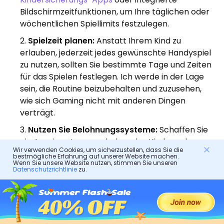
Bildschirmzeitfunktionen, um Ihre täglichen oder
wöchentlichen Spiellimits festzulegen.
Spielzeit planen:
Anstatt Ihrem Kind zu
erlauben, jederzeit jedes gewünschte Handyspiel
zu nutzen, sollten Sie bestimmte Tage und Zeiten
für das Spielen festlegen. Ich werde in der Lage
sein, die Routine beizubehalten und zuzusehen,
wie sich Gaming nicht mit anderen Dingen
verträgt.
Nutzen Sie Belohnungssysteme:
Schaffen Sie
ein Anreizsystem, nach dem das Kind nur dann
Wir verwenden Cookies, um sicherzustellen, dass Sie die
das Recht hat, Videospiele zu spielen, wenn es
bestmögliche Erfahrung auf unserer Website machen.
Wenn Sie unsere Website nutzen, stimmen Sie unseren
Schulaufgaben, Hausarbeiten oder andere
Datenschutzrichtlinie
zu.
Verpflichtungen erfüllt. Das heißt, dass sie auf
diese Weise neben ihren übrigen Prioritäten auch
ihre eigenen Spielpläne festlegen können.
Ermutigen Sie andere Aktivitäten:
Empfehlen