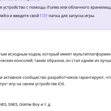
ое устройство с помощь iTunes или облачного хранилищ
elta и введите свой
ПЗУ
папка для запуска игры.
ытым исходным кодом, который имеет мультиплатформе
ческих консолей; таким образом, он стал одним из лучш
и активное сообщество разработчиков гарантируют, чт
ро-игр на своем устройстве iOS.
ES, SNES, Game Boy и т. д.