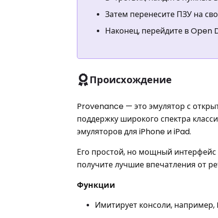
Затем перенесите ПЗУ на св
Наконец, перейдите в Open D
Происхождение
Provenance — это эмулятор с откр
поддержку широкого спектра класси
эмуляторов для iPhone и iPad.
Его простой, но мощный интерфейс 
получите лучшие впечатления от рет
Функции
Имитирует консоли, например, N