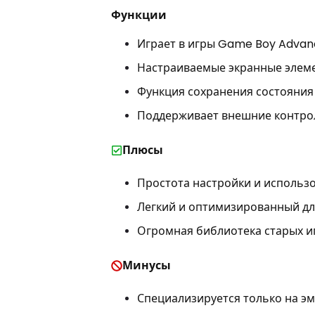
Функции
Играет в игры Game Boy Advan
Настраиваемые экранные элем
Функция сохранения состояния 
Поддерживает внешние контр
Плюсы
Простота настройки и использ
Легкий и оптимизированный для
Огромная библиотека старых иг
Минусы
Специализируется только на э