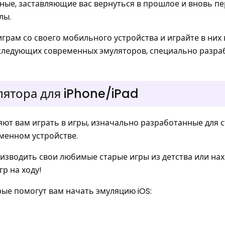
бные, заставляющие вас вернуться в прошлое и вновь п
лы.
грам со своего мобильного устройства и играйте в них
следующих современных эмуляторов, специально разр
лятора для iPhone/iPad
яют вам играть в игры, изначально разработанные для 
менном устройстве.
оизводить свои любимые старые игры из детства или на
р на ходу!
рые помогут вам начать эмуляцию iOS: