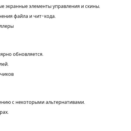
е экранные элементы управления и скины.
ения файла и чит-кода.
оллеры
лярно обновляется.
лей.
тчиков
ению с некоторыми альтернативами.
рах.