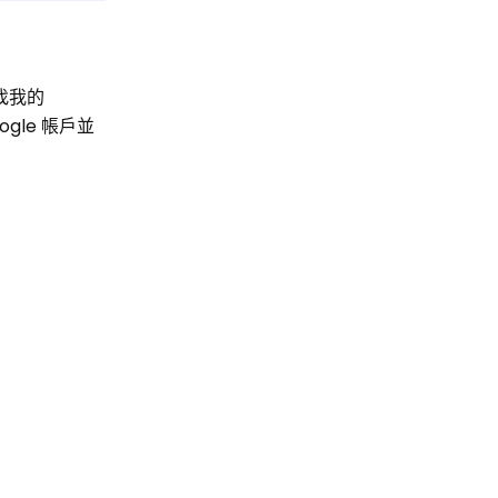
找我的
gle 帳戶並