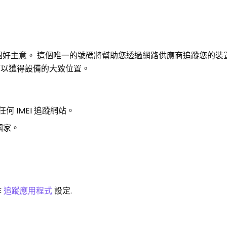
。
終是個好主意。 這個唯一的號碼將幫助您透過網路供應商追蹤您的裝
然可以獲得設備的大致位置。
何 IMEI 追蹤網站。
擇國家。
作
追蹤應用程式
設定.