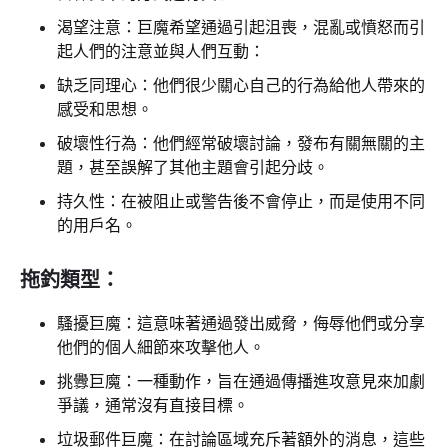
渴望注意：巨魔希望通過引起沮喪，混亂或憤怒而引
起人們的注意並與人們互動：
缺乏同理心：他們很少關心自己的行為給他人帶來的
感受和思想。
破壞性行為：他們經常破壞討論，發布有關無關的主
題，甚至誤解了其他主題會引起分歧。
持久性：在被阻止或警告後不會停止，而是使用不同
的用戶名。
拖釣類型：
騷擾巨魔：這意味著通過發出威脅，侮辱他們或分享
他們的個人細節來攻擊他人。
挑釁巨魔：一種動作，旨在通過傳播進攻意見來加劇
爭議，通常沒有直接目標。
垃圾郵件巨魔：在討論區域充斥著額外的消息，這些