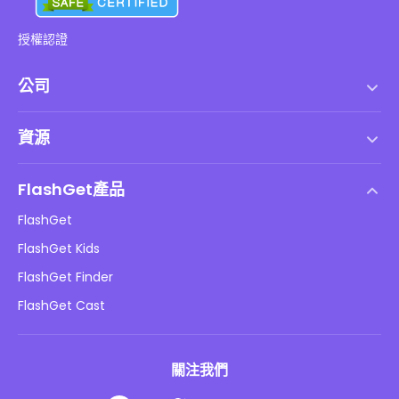
授權認證
公司
服務條款
資源
最終用戶許可協議
幫助中心
DMCA 政策
FlashGet產品
如何
隱私政策
FlashGet
部落格
FlashGet Kids
廣告政策
兒童在線安全
FlashGet Finder
不要出售我的資訊
下載
FlashGet Cast
關注我們