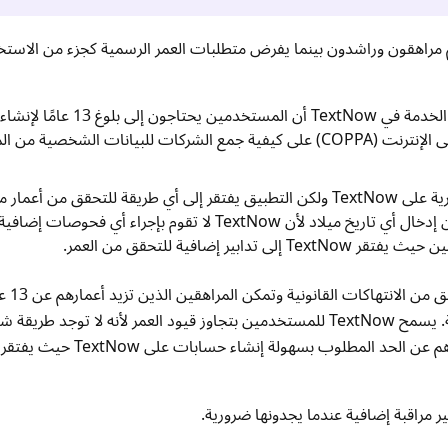
خدمين الذين هم مراهقون وراشدون بينما يفرض متطلبات العمر الرسمية كجزء من الا
المتطلبات العمرية الرسمية: تحدد شروط الخدمة في TextNow أن المست
يشرف قانون حماية خصوصية الأطفال على الإنترنت (COPPA) على كيفية جمع الشركات للبيانات ال
إجراءات التحقق من العمر: توجد قيود عمرية على TextNow ولكن التطبيق يفتقر إلى أي طريقة للتحقق 
خلال عملية التسجيل، يمكن للمستخدمين إدخال أي تاريخ ميلاد لأن TextNow لا تقوم بإجرا
ر إضافية للتحقق من العمر.
تحمي متطلبات الحد الأد
الوصول إلى الآخرين دون عقود لاسلكية تقليدية. يسمح TextNow للمستخدمين بتجاوز قيود العمر لأنه لا ت
من العمر. يمكن للمستخدمين الذين تقل أعمارهم عن الحد المط
ير مراقبة إضافية عندما يجدونها ضرورية.