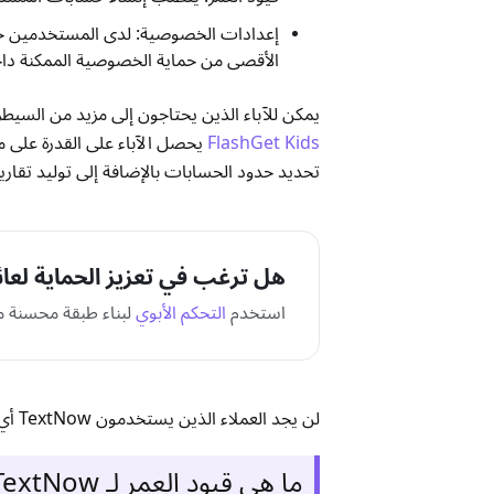
إعدادات الخصوصية: لدى المستخدمين خيار
الأقصى من حماية الخصوصية الممكنة داخ
يمكن للآباء الذين يحتاجون إلى مزيد من السيط
FlashGet Kids
تحديد حدود الحسابات بالإضافة إلى توليد تقار
هل ترغب في تعزيز الحماية لعا
استخدم
التحكم الأبوي
لبناء طبقة محسنة م
لن يجد العملاء الذين يستخدمون TextNow أي ميزات إدارة أبوية مدمجة ولكن توجد حلول أمان خارجية لمراقبة أنشطة التطبيق.
ما هي قيود العمر لـ TextNow؟