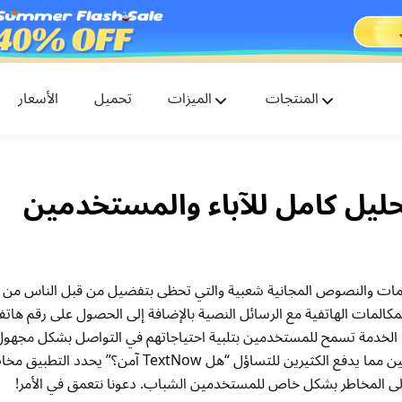
المنتجات
الميزات
تحميل
الأسعار
FlashGet Kids
تطبيق رعاية للرقابة الأبوية للجميع.
FlashGet Finder
أمان هاتفك ضد السرقة، مسؤوليتنا.
يقات المكالمات والنصوص المجانية شعبية والتي تحظى بتفضيل من قبل الناس من 
كالمات الهاتفية مع الرسائل النصية بالإضافة إلى الحصول على رقم هات
مها الخدمة تسمح للمستخدمين بتلبية احتياجاتهم في التواصل بشكل مجهول
محدودة. تقدم TextNow راحة كبيرة للمستخدمين مما يدفع الكثيرين للتساؤل “هل extNow
إلى المخاطر بشكل خاص للمستخدمين الشباب. دعونا نتعمق في الأمر!