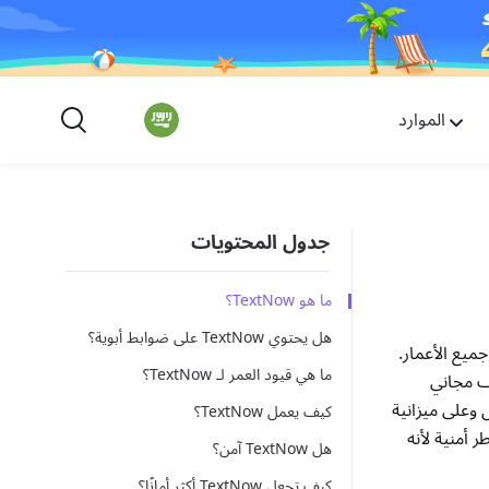
الموارد
جدول المحتويات
ما هو TextNow؟
هل يحتوي TextNow على ضوابط أبوية؟
جميع الأعمار.
ما هي قيود العمر لـ TextNow؟
ف مجاني
 وعلى ميزانية
كيف يعمل TextNow؟
T آمن؟” يحدد التطبيق مخاطر أمنية لأنه
هل TextNow آمن؟
كيف تجعل TextNow أكثر أمانًا؟