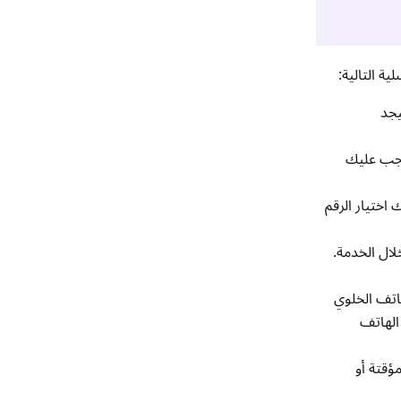
TextN من خلال متجر التطبيقات أو خدمة Google Play. سيجد
 يجب عليك
اختيار الرقم
خلال الخدمة.
بيانات الهاتف الخلوي
الهاتف
أرقام هواتف مؤقتة أو