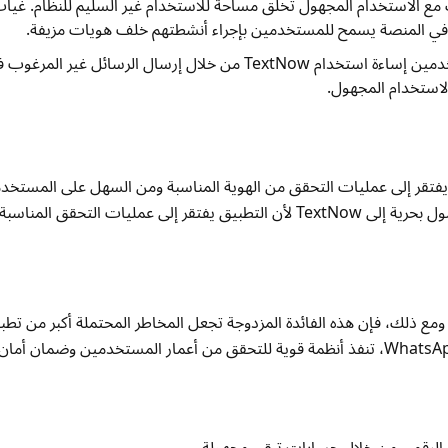
 مع الاستخدام المجهول تخلق مساحة للاستخدام غير السليم للنظام. غيا
ر في المنصة يسمح للمستخدمين بإجراء أنشطتهم خلف هويات مزيفة.
إساءة الاستخدام المحتملة: يمكن للمستخدمين إساءة استخدام TextNow من خلال إرسال الرسا
لاستخدام المجهول.
هقين لأنه يفتقر إلى عمليات التحقق من الهوية المناسبة ومن السهل على المستخ
تجاوز بروتوكولات القيود. يمكن للمراهقين الوصول بحرية إلى TextNow لأن التطبيق يفتقر إلى عمليات ال
ر الرقمي من خلال حسابات تبقى مجهولة.