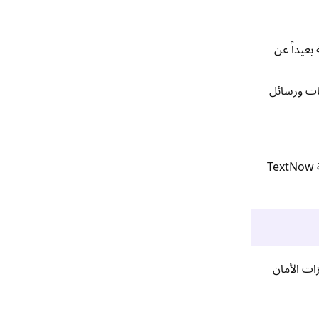
كلفة بعيداً عن
يزات مكالمات ورسائل
يجب على جميع المستخدمين الذين يحتاجون إلى خيار خدمة هاتفية سهل ومجاني النظر في TextNow. تصبح فكرة تجربة TextNow
يزات الأمان