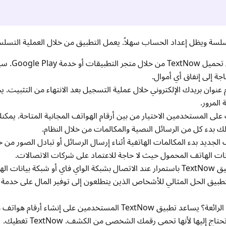
1. تحميل التطبيق: يحتاج المستخدمون أولاً إلى تحميل ow
جة إلى إنفاق أي أموال.
نوان بريدك الإلكتروني خلال عملية التسجيل بعد الانتهاء من التثبيت.
المرور.
ى المستخدمين الاختيار من بين أرقام الهواتف المجانية المتاحة. يمكنك 
لك بدء كل من الرسائل النصية والمكالمات من خلال النظام.
ف الجديد بدء المكالمات الهاتفية أثناء إرسال الرسائل أو تبادل الصور من 
انات الهاتف المحمول حيث لا حاجة للاعتماد على شركات الاتصالات.
5. استخدم عبر الواي فاي أو البيانات: يعمل تطبيق TextNow باستمرار عند الاتصال بشبكة الواي فاي أو شبكة 
التطبيق الحل المثالي للأشخاص الذين يتطلعون إلى توفير المال على خدمة 
6. رقم مجهول وأرقام مؤقتة: واحدة من الميزات الرائعة؟ يساعد تطبيق TextNow المستخدمين على إنشاء 
إليها لأنها تحمي رقمك الشخصي من الكشف. TextNow تغطيك.