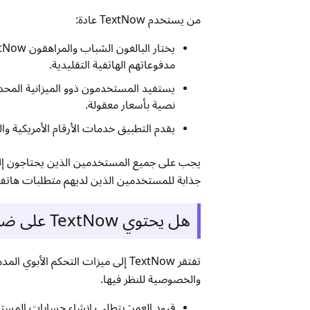
من يستخدم TextNow عادة:
مدفوعاتهم الهاتفية التقليدية.
نصية بأسعار معقولة.
يقدم التطبيق خدمات الأرقام الأمريكية و
جذابة للمستخدمين الذين لديهم متطلبات هاتف 
هل يحتوي TextNow على ضوابط أبوية؟
تفتقر TextNow إلى ميزات التحكم ا
والخصوصية للنظر فيها.
قيود العمر: يتطلب إنشاء حسابات المستخدمين من خلال TextNow أن يكون ال