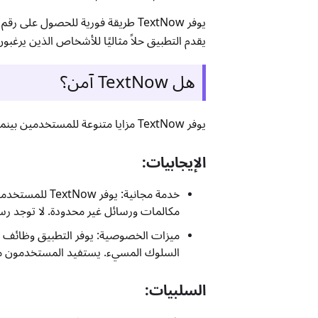
يوفر TextNow طريقة فورية للحصول ع
يقدم التطبيق حلاً مثاليًا للأشخاص الذين يرغب
هل TextNow آمن؟
يوفر TextNow مزايا متنوعة للمستخدمين بينما يحتوي على بعض العيوب المحددة التي تواجهها جميع التطبيقات. دعونا نفصل الأمر:
الإيجابيات:
خدمة مجانية: ي
مكالمات ورسائل غير محدودة. لا توجد رس
ميزات الخصوصية: يوفر التطبيق وظائف خ
السلوك المسيء. يستفيد المستخدمون من
السلبيات: