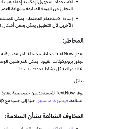
الاستخدام المجهول: إمكانية إخفاء هويتك
التحقق من الهوية الصارمة وشهادة العم
الآخرين لأن التطبيق يمكّن بعض أشكال ا
المخاطر:
يقدم TextNow مخاطر محتملة للمرا
الآباء مراقبة كل نشاط يحدث بنشاط.
بدائل:
يوفر TextNow للمستخدمين خصوصية معززة، ومع ذلك، فإن هذه الفائدة المزدوجة تجعل المخاطر المحتملة أكبر من تطبيقات
السائدة.
فيسبوك ماسنجر
، جنبًا إلى جنب مع WhatsApp، تنفذ أنظمة قوية للتحقق من أعمار المستخدمين وضمان أمان المنصة.
المخاوف الشائعة بشأن السلامة:
التنمر الإلكتروني
: يعاني الشباب من التنم