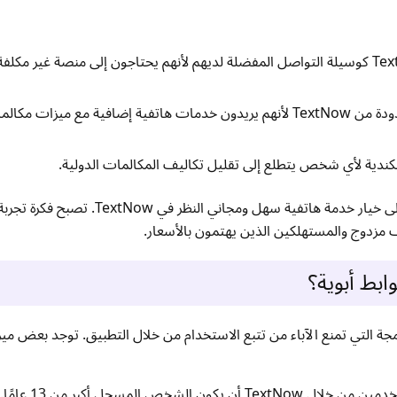
يختار البالغون الشباب والمراهقون TextNow كوسيلة التواصل المفضلة لديهم لأنهم يحتاجون إلى منصة غير م
يستفيد المستخدمون ذوو الميزانية المحدودة من TextNow لأنهم يريدون خدمات هاتفية إضافية مع م
الكندية لأي شخص يتطلع إلى تقليل تكاليف المكالمات الدولية.
مزدوج والمستهلكين الذين يهتمون بالأسعار.
لأبوي المدمجة التي تمنع الآباء من تتبع الاستخدام من خلال التطبيق. توجد بعض م
شخص المسجل أكبر من 13 عامًا.