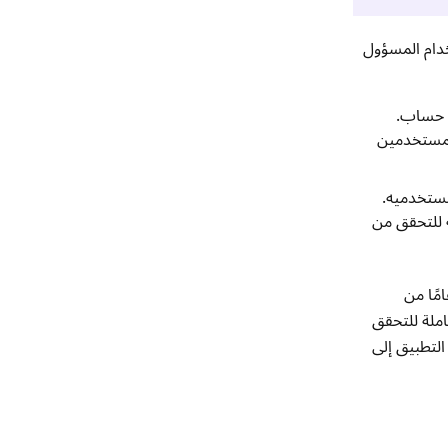
ستخدام المسؤول
خدمين يحتاجون إلى بلوغ 13 عامًا لإنشاء حساب.
شخصية من المستخدمين
من أعمار مستخدميه.
ء أي فحوصات إضافية للتحقق من
نى لعمر 13 عامًا التطبيق من الانتهاكات القانونية وتمكن المراهقين الذين تزيد أعمارهم عن 13 عامًا من
وجد طريقة شاملة للتحقق
لوب بسهولة إنشاء حسابات على TextNow حيث يفتقر التطبيق إلى