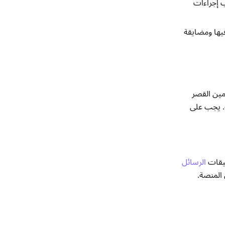
ب إجراءات
ئل غير المرغوب فيها ومضايقة
دمين القصر
تحقق المناسبة. يجب على
الرسائل