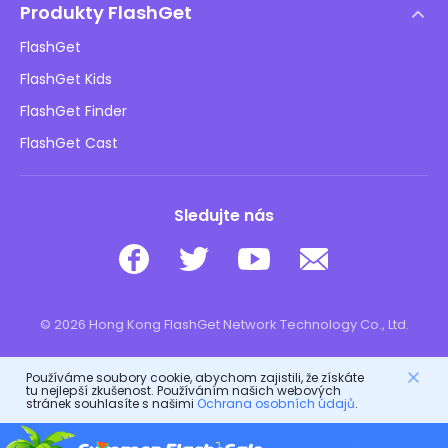
Zásady DMCA
Produkty FlashGet
Jak na to
Ochrana osobních údajů
FlashGet
Blog
FlashGet Kids
Reklamní zásady
Bezpečnost dětí online
FlashGet Finder
Neprodávejte mé informace
Stáhnout
FlashGet Cast
Sledujte nás
© 2026 Hong Kong FlashGet Network Technology Co., Ltd.
Používáme soubory cookie, abychom zajistili, že získáte
tu nejlepší zkušenost. Používáním našich webových
stránek souhlasíte s našimi
Ochrana osobních údajů
.