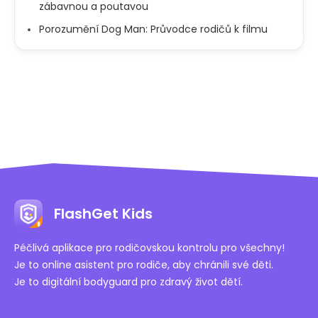
zábavnou a poutavou
Porozumění Dog Man: Průvodce rodičů k filmu
FlashGet Kids
Péčlivá aplikace pro rodičovskou kontrolu pro všechny!
Je to online asistent pro rodiče, aby chránili své děti.
Je to digitální bodyguard pro zdravý život dětí.