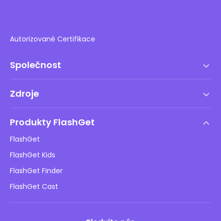
Autorizované Certifikace
Společnost
Podmínky služby
Zdroje
Licenční smlouva s koncovým uživatelem
Centrum nápovědy
Zásady DMCA
Produkty FlashGet
Jak na to
Ochrana osobních údajů
FlashGet
Blog
FlashGet Kids
Reklamní zásady
Bezpečnost dětí online
FlashGet Finder
Neprodávejte mé informace
Stáhnout
FlashGet Cast