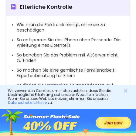
Elterliche Kontrolle
Wie man die Elektronik reinigt, ohne sie zu
beschädigen
So entsperren Sie das iPhone ohne Passcode: Die
Anleitung eines Elternteils
So beheben Sie das Problem mit AltServer nicht
zu finden
So machen Sie eine gemischte Familienarbeit:
Expertenberatung für Eltern
So finden Sie versteckte Textnachrichten auf
Android
Wir verwenden Cookies, um sicherzustellen, dass Sie die
bestmögliche Erfahrung auf unserer Website machen.
Wenn Sie unsere Website nutzen, stimmen Sie unseren
Welche Schritte kann ich unternehmen, wenn
Datenschutzrichtlinie
zu.
meine jungen Teenager Akte senden
So finden Sie die Skype -ID Ihres Kindes und
überwachen Sie Skype -Verwendung
So leiten Sie Textnachrichten auf Android: