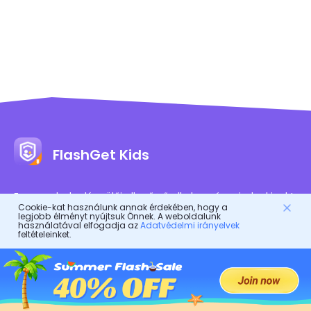
FlashGet Kids
Egy gondoskodó szülői ellenőrző alkalmazás mindenkinek!
Cookie-kat használunk annak érdekében, hogy a
Ez egy online asszisztens a szülőknek, hogy megvédjék
legjobb élményt nyújtsuk Önnek. A weboldalunk
használatával elfogadja az
Adatvédelmi irányelvek
gyermekeiket.
feltételeinket.
Ez egy digitális testőr a gyermekek egészséges életéért.