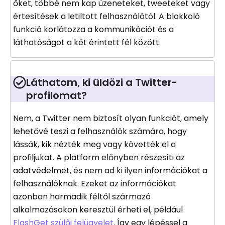
őket, többé nem kap üzeneteket, tweeteket vagy
értesítések a letiltott felhasználótól. A blokkoló
funkció korlátozza a kommunikációt és a
láthatóságot a két érintett fél között.
Láthatom, ki üldözi a Twitter-
profilomat?
Nem, a Twitter nem biztosít olyan funkciót, amely
lehetővé teszi a felhasználók számára, hogy
lássák, kik nézték meg vagy követték el a
profiljukat. A platform előnyben részesíti az
adatvédelmet, és nem ad ki ilyen információkat a
felhasználóknak. Ezeket az információkat
azonban harmadik féltől származó
alkalmazásokon keresztül érheti el, például
FlashGet szülői felügyelet
. Így egy lépéssel a