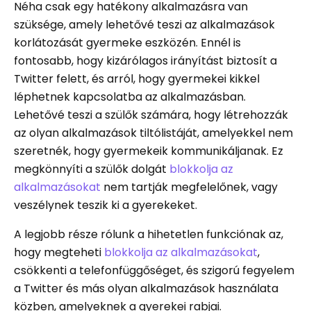
Néha csak egy hatékony alkalmazásra van
szüksége, amely lehetővé teszi az alkalmazások
korlátozását gyermeke eszközén. Ennél is
fontosabb, hogy kizárólagos irányítást biztosít a
Twitter felett, és arról, hogy gyermekei kikkel
léphetnek kapcsolatba az alkalmazásban.
Lehetővé teszi a szülők számára, hogy létrehozzák
az olyan alkalmazások tiltólistáját, amelyekkel nem
szeretnék, hogy gyermekeik kommunikáljanak. Ez
megkönnyíti a szülők dolgát
blokkolja az
alkalmazásokat
nem tartják megfelelőnek, vagy
veszélynek teszik ki a gyerekeket.
A legjobb része rólunk a hihetetlen funkciónak az,
hogy megteheti
blokkolja az alkalmazásokat
,
csökkenti a telefonfüggőséget, és szigorú fegyelem
a Twitter és más olyan alkalmazások használata
közben, amelyeknek a gyerekei rabjai.