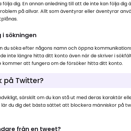
följa dig. En annan anledning till att de inte kan följa dig ä
problem på allvar. Allt som äventyrar eller äventyrar an
tplånas.
g i sökningen
kan du söka efter någons namn och öppna kommunikation
inte längre hitta ditt konto även när de skriver i sökfälte
e kommer att fungera om de försöker hitta ditt konto.
 på Twitter?
vikligt, särskilt om du kan stå ut med deras karaktär elle
t lär du dig det bästa sättet att blockera människor på t
dare från en tweet?