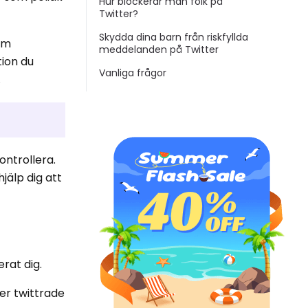
Hur blockerar man folk på
Twitter?
Skydda dina barn från riskfyllda
om
meddelanden på Twitter
tion du
Vanliga frågor
.
ontrollera.
jälp dig att
rat dig.
er twittrade