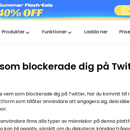
Produkter
Funktioner
Ladda ner
Prise
FlashGet Kids
En omtänksam föräldrakontrollapp för alla.
som blockerade dig på Twit
FlashGet Finder
Din telefons stöldskydd, vårt ansvar.
 vem som blockerade dig på Twitter, har du kommit till rä
ttform som tillåter användare att engagera sig, dela idée
or.
a användare finns alla typer av människor på denna platt
 kan bli negativ, särskilt om du diskuterar känsliga frågor