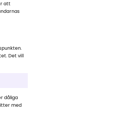
r att
vändarnas
spunkten.
t. Det vill
r dåliga
witter med