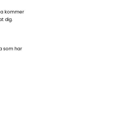
tta kommer
t dig.
ga som har