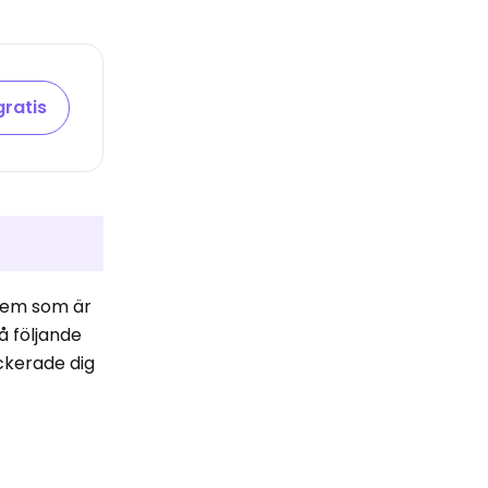
gratis
 vem som är
å följande
ockerade dig