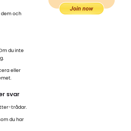
a dem och
 Om du inte
g.
cera eller
lemet.
er svar
tter-trådar.
rsom du har