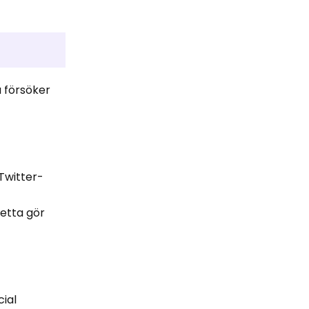
u försöker
Twitter-
d
etta gör
cial