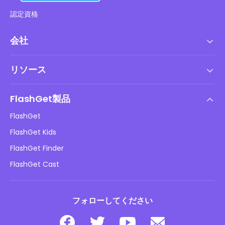
認定資格
会社
利用規約
リソース
エンドユーザーライセンス契約
ヘルプセンター
DMCAポリシー
FlashGet製品
やり方
プライバシーポリシー
FlashGet
ブログ
FlashGet Kids
広告ポリシー
子供のオンラインの安全性
FlashGet Finder
私の情報を販売しないでください
ダウンロード
FlashGet Cast
フォローしてください