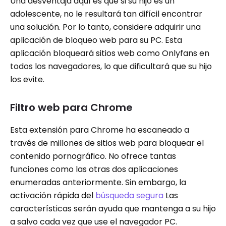
Una desventaja aquí es que si su hijo es un
adolescente, no le resultará tan difícil encontrar
una solución. Por lo tanto, considere adquirir una
aplicación de bloqueo web para su PC. Esta
aplicación bloqueará sitios web como Onlyfans en
todos los navegadores, lo que dificultará que su hijo
los evite.
Filtro web para Chrome
Esta extensión para Chrome ha escaneado a
través de millones de sitios web para bloquear el
contenido pornográfico. No ofrece tantas
funciones como las otras dos aplicaciones
enumeradas anteriormente. Sin embargo, la
activación rápida del
búsqueda segura
Las
características serán ayuda que mantenga a su hijo
a salvo cada vez que use el navegador PC.