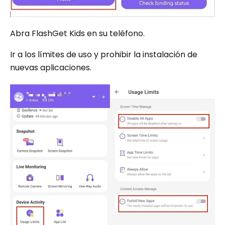
Abra FlashGet Kids en su teléfono.
Ir a los límites de uso y prohibir la instalación de
nuevas aplicaciones.