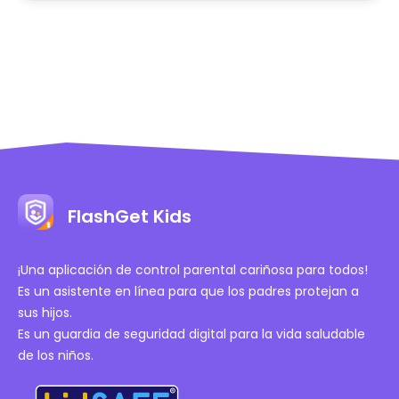
FlashGet Kids
¡Una aplicación de control parental cariñosa para todos!
Es un asistente en línea para que los padres protejan a
sus hijos.
Es un guardia de seguridad digital para la vida saludable
de los niños.