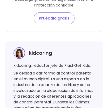
Protección confiable.
Pruébalo gratis
kidcaring
kidcaring, redactor jefe de FlashGet Kids.
Se dedica a dar forma al control parental
en el mundo digital. Es una experta en la
industria de la crianza de los hijos y se ha
involucrado en la elaboración de informes
y la redacción de diferentes aplicaciones
de control parental. Durante los últimos
cinco años, ha proporcionado guías