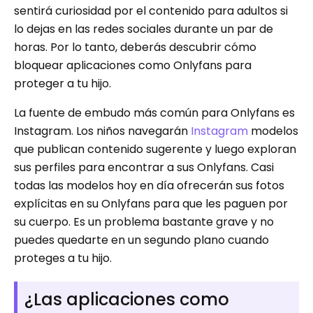
sentirá curiosidad por el contenido para adultos si
lo dejas en las redes sociales durante un par de
horas. Por lo tanto, deberás descubrir cómo
bloquear aplicaciones como Onlyfans para
proteger a tu hijo.
La fuente de embudo más común para Onlyfans es
Instagram. Los niños navegarán
Instagram
modelos
que publican contenido sugerente y luego exploran
sus perfiles para encontrar a sus Onlyfans. Casi
todas las modelos hoy en día ofrecerán sus fotos
explícitas en su Onlyfans para que les paguen por
su cuerpo. Es un problema bastante grave y no
puedes quedarte en un segundo plano cuando
proteges a tu hijo.
¿Las aplicaciones como