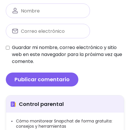
Guardar mi nombre, correo electrónico y sitio
web en este navegador para la próxima vez que
comente.
Control parental
Cómo monitorear Snapchat de forma gratuita:
consejos y herramientas