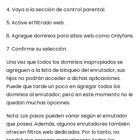
4. Vaya a la sección de control parental.
5. Active el filtrado web.
6. Agregue dominios para sitios web como Onlyfans.
7. Confirme su selección.
Una vez que todos los dominios inapropiados se
agreguen a la lista de bloqueo del enrutador, sus
hijos no podrán acceder a dichas aplicaciones.
Puede que tarde un poco en agregar todos los
dominios al enrutador, pero en este momento no le
quedan muchas opciones.
Nota: Los pasos pueden variar según el enrutador
que posea. Además, algunos enrutadores también
ofrecen filtros web dedicados. Por lo tanto, no