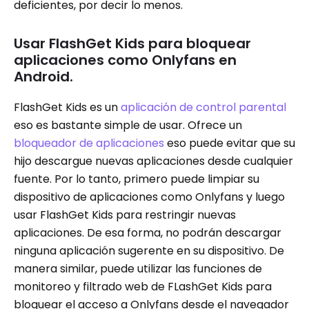
deficientes, por decir lo menos.
Usar FlashGet Kids para bloquear
aplicaciones como Onlyfans en
Android.
FlashGet Kids es un
aplicación de control parental
eso es bastante simple de usar. Ofrece un
bloqueador de aplicaciones
eso puede evitar que su
hijo descargue nuevas aplicaciones desde cualquier
fuente. Por lo tanto, primero puede limpiar su
dispositivo de aplicaciones como Onlyfans y luego
usar FlashGet Kids para restringir nuevas
aplicaciones. De esa forma, no podrán descargar
ninguna aplicación sugerente en su dispositivo. De
manera similar, puede utilizar las funciones de
monitoreo y filtrado web de FLashGet Kids para
bloquear el acceso a Onlyfans desde el navegador