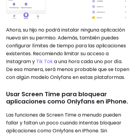
Ahora, su hijo no podrá instalar ninguna aplicación
nueva sin su permiso. Además, también puedes
configurar límites de tiempo para las aplicaciones
existentes. Recomiendo limitar su acceso a
Instagram y
Tik Tok
a una hora cada uno por día.
De esa manera, será menos probable que se topen
con algún modelo Onlyfans en estas plataformas.
Usar Screen Time para bloquear
aplicaciones como Onlyfans en iPhone.
Las funciones de Screen Time a menudo pueden
fallar y faltan un poco cuando intentas bloquear
aplicaciones como Onlyfans en iPhone. Sin