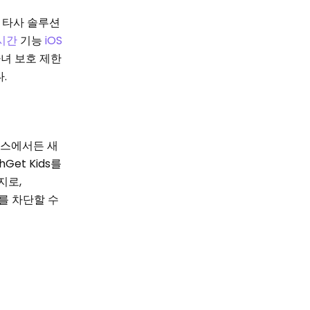
같은 타사 솔루션
시간
기능
iOS
자녀 보호 제한
.
소스에서든 새
et Kids를
지로,
스를 차단할 수