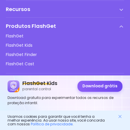
Termos de serviço
Recursos
Contrato de Licença de Usuário Final
Central de Ajuda
Política de DMCA
Produtos FlashGet
Como fazer
Política de privacidade
FlashGet
Blog
FlashGet Kids
Políticas de Publicidade
Segurança Online Infantil
FlashGet Finder
Não Venda Minhas Informações
Baixar
FlashGet Cast
FlashGet Kids
Siga-nos
Download grátis
parental control
Download gratuito para experimentar todos os recursos de
proteção infantil.
© 2026 Hong Kong FlashGet Network Technology Co., Ltd.
Usamos cookies para garantir que você tenha a
melhor experiência. Ao usar nosso site, você concorda
com nossos
Política de privacidade
.