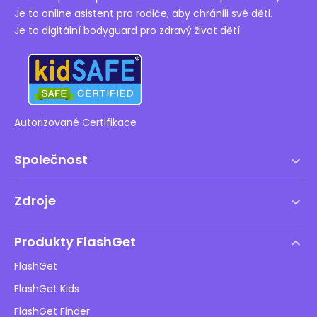
Je to online asistent pro rodiče, aby chránili své děti.
Je to digitální bodyguard pro zdravý život dětí.
Autorizované Certifikace
Společnost
Podmínky služby
Zdroje
Licenční smlouva s koncovým uživatelem
Centrum nápovědy
Zásady DMCA
Produkty FlashGet
Jak na to
Ochrana osobních údajů
FlashGet
Blog
FlashGet Kids
Reklamní zásady
Bezpečnost dětí online
FlashGet Finder