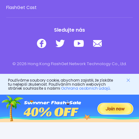
Neprodávejte mé informace
Stáhnout
FlashGet Cast
Sledujte nás
© 2026 Hong Kong FlashGet Network Technology Co., Ltd.
Používáme soubory cookie, abychom zajistili, že získáte
tu nejlepší zkušenost. Používáním našich webových
stránek souhlasíte s našimi
Ochrana osobních údajů
.