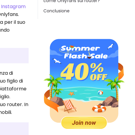
come Onlyfans sul router?
e
Instagram
Conclusione
Onlyfans.
a per il suo
ando
nza di
o figlio di
 piattaforme
glio.
o router. In
obili.