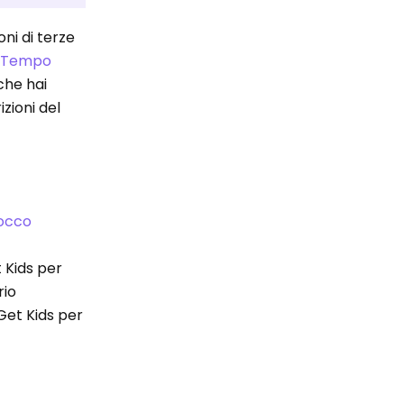
ni di terze
e
Tempo
 che hai
izioni del
occo
 Kids per
rio
hGet Kids per