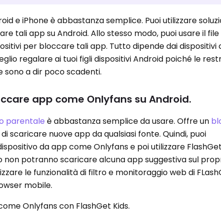
d e iPhone è abbastanza semplice. Puoi utilizzare soluzio
e tali app su Android. Allo stesso modo, puoi usare il fil
ositivi per bloccare tali app. Tutto dipende dai dispositivi
meglio regalare ai tuoi figli dispositivi Android poiché le restr
e sono a dir poco scadenti.
bloccare app come Onlyfans su Android.
lo parentale
è abbastanza semplice da usare. Offre un
bl
 di scaricare nuove app da qualsiasi fonte. Quindi, puoi
dispositivo da app come Onlyfans e poi utilizzare FlashGet
o non potranno scaricare alcuna app suggestiva sul prop
lizzare le funzionalità di filtro e monitoraggio web di FLas
rowser mobile.
come Onlyfans con FlashGet Kids.