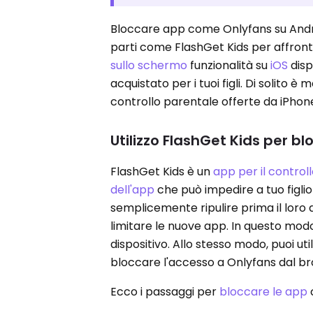
Bloccare app come Onlyfans su Androi
parti come FlashGet Kids per affrontar
sullo schermo
funzionalità su
iOS
disp
acquistato per i tuoi figli. Di solito è 
controllo parentale offerte da iPhon
Utilizzo FlashGet Kids per 
FlashGet Kids è un
app per il control
dell'app
che può impedire a tuo figlio
semplicemente ripulire prima il loro 
limitare le nuove app. In questo mod
dispositivo. Allo stesso modo, puoi uti
bloccare l'accesso a Onlyfans dal b
Ecco i passaggi per
bloccare le app