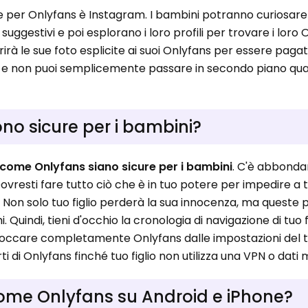
ne per Onlyfans è Instagram. I bambini potranno curiosar
ggestivi e poi esplorano i loro profili per trovare i loro 
rirà le sue foto esplicite ai suoi Onlyfans per essere pagat
io e non puoi semplicemente passare in secondo piano qu
o sicure per i bambini?
come Onlyfans siano sicure per i bambini
. C'è abbonda
vresti fare tutto ciò che è in tuo potere per impedire a tu
. Non solo tuo figlio perderà la sua innocenza, ma queste
 Quindi, tieni d'occhio la cronologia di navigazione di tuo fi
occare completamente Onlyfans dalle impostazioni del tu
di Onlyfans finché tuo figlio non utilizza una VPN o dati m
me Onlyfans su Android e iPhone?