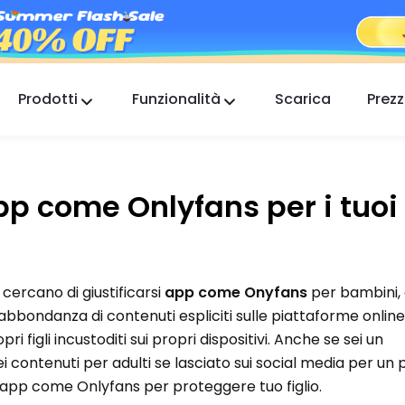
Prodotti
Funzionalità
Scarica
Prezz
FlashGet Kids
Un'app di controllo parentale premurosa per
tutti.
 come Onlyfans per i tuoi f
FlashGet Finder
La sicurezza antifurto del tuo telefono, la nostra
responsabilità.
cercano di giustificarsi
app come Onyfans
per bambini,
abbondanza di contenuti espliciti sulle piattaforme onlin
pri figli incustoditi sui propri dispositivi. Anche se sei un
 contenuti per adulti se lasciato sui social media per un p
 app come Onlyfans per proteggere tuo figlio.