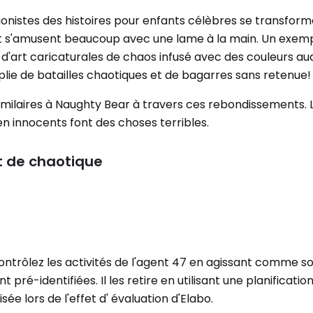
gonistes des histoires pour enfants célèbres se transfor
et s'amusent beaucoup avec une lame à la main. Un exem
'art caricaturales de chaos infusé avec des couleurs au
lie de batailles chaotiques et de bagarres sans retenue!
milaires à Naughty Bear à travers ces rebondissements. L
n innocents font des choses terribles.
t de chaotique
ontrôlez les activités de l'agent 47 en agissant comme s
t pré-identifiées. Il les retire en utilisant une planificatio
sée lors de l'effet d' évaluation d'Elabo.