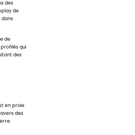
ns des
eplay de
» dans
ue de
profilés qui
sitant des
st en proie
ravers des
erre.