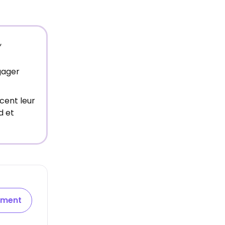
,
gager
cent leur
d et
ement