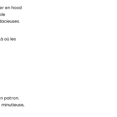
mer en hood
ple
dacieuses.
à où les
on patron.
n minutieuse,