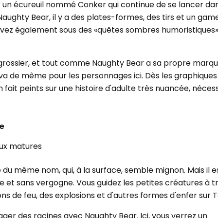
r un écureuil nommé Conker qui continue de se lancer da
ughty Bear, il y a des plates-formes, des tirs et un gam
uvez également sous des «quêtes sombres humoristiques
 grossier, et tout comme Naughty Bear a sa propre marq
va de même pour les personnages ici. Dès les graphiques 
 fait peints sur une histoire d'adulte très nuancée, néces
me
jeux matures
 du même nom, qui, à la surface, semble mignon. Mais il e
e et sans vergogne. Vous guidez les petites créatures à t
ns de feu, des explosions et d'autres formes d'enfer sur T
ger des racines avec Naughty Bear. Ici, vous verrez un