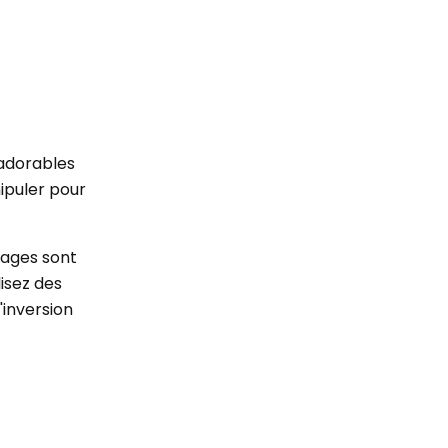
 adorables
nipuler pour
nages sont
isez des
'inversion