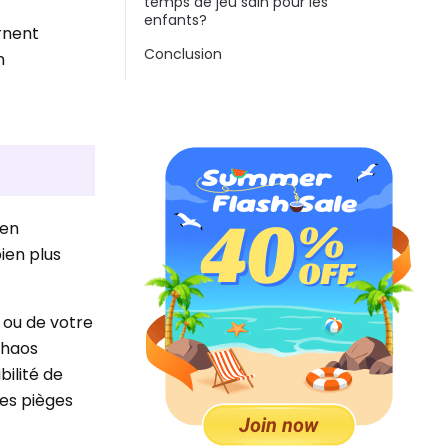
temps de jeu sain pour les
enfants?
arnent
Conclusion
n
 en
bien plus
 ou de votre
chaos
bilité de
des pièges