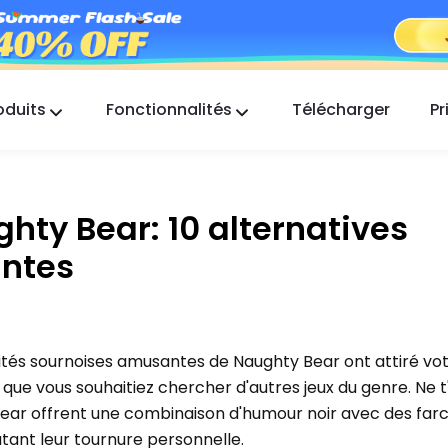
oduits
Fonctionnalités
Télécharger
Pr
FlashGet Kids
Une application de contrôle parental
bienveillante pour tous.
ty Bear: 10 alternatives
FlashGet Finder
antes
La sécurité anti-vol de votre téléphone, notre
responsabilité.
tivités sournoises amusantes de Naughty Bear ont attiré vo
el que vous souhaitiez chercher d'autres jeux du genre. Ne t
ear offrent une combinaison d'humour noir avec des far
outant leur tournure personnelle.