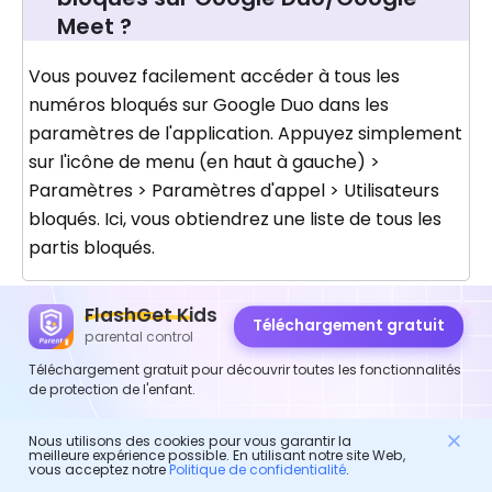
Meet ?
Vous pouvez facilement accéder à tous les
numéros bloqués sur Google Duo dans les
paramètres de l'application. Appuyez simplement
sur l'icône de menu (en haut à gauche) >
Paramètres > Paramètres d'appel > Utilisateurs
bloqués. Ici, vous obtiendrez une liste de tous les
partis bloqués.
FlashGet Kids
Téléchargement gratuit
Que se passe-t-il lorsque vous
parental control
bloquez quelqu'un sur Duo/Google
Téléchargement gratuit pour découvrir toutes les fonctionnalités
Meet ?
de protection de l'enfant.
Le contact prend fin entre vous et la personne
Nous utilisons des cookies pour vous garantir la
meilleure expérience possible. En utilisant notre site Web,
bloquée. Cela signifie pas de mises à jour, pas de
vous acceptez notre
Politique de confidentialité
.