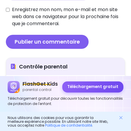
Enregistrez mon nom, mon e-mail et mon site
web dans ce navigateur pour la prochaine fois
que je commenterai.
Contrôle parental
FlashGet Kids
Comment nettoyer l'électronique sans les
Téléchargement gratuit
endommager
parental control
Comment déverrouiller l'iPhone sans mot de
Téléchargement gratuit pour découvrir toutes les fonctionnalités
passe: un guide des parents
de protection de l'enfant.
Comment résoudre le problème d'altserver ne
Nous utilisons des cookies pour vous garantir la
peut pas trouver
meilleure expérience possible. En utilisant notre site Web,
vous acceptez notre
Politique de confidentialité
.
Comment faire un travail familial mixte: conseils