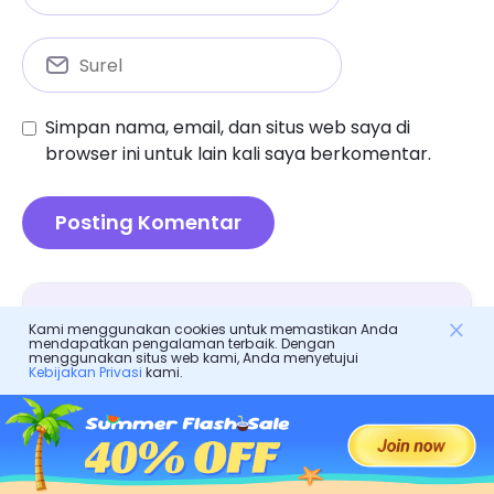
Simpan nama, email, dan situs web saya di
browser ini untuk lain kali saya berkomentar.
Bimbingan orang tua
Kami menggunakan cookies untuk memastikan Anda
mendapatkan pengalaman terbaik. Dengan
menggunakan situs web kami, Anda menyetujui
Kebijakan Privasi
kami.
Kontrol Orang Tua Chrome: Panduan
Komprehensif untuk Keluarga
Aura Farming: Konsep, Risiko & Apa yang Harus
Diketahui Orang Tua
Memahami Omegle Chat: Tips dan Alternatif