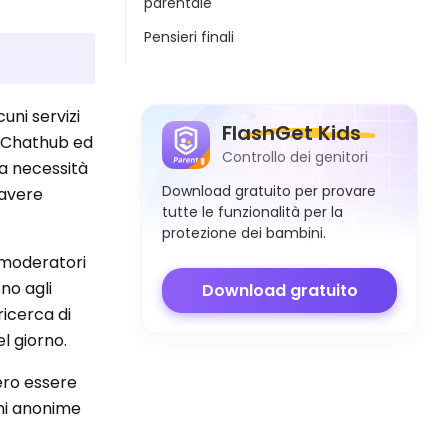
parentale
Pensieri finali
uni servizi
FlashGet Kids
, Chathub ed
Controllo dei genitori
a necessità
Download gratuito per provare
 avere
tutte le funzionalità per la
protezione dei bambini.
o moderatori
no agli
Download gratuito
ricerca di
l giorno.
ero essere
oni anonime