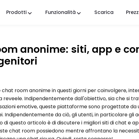
Prodotti
Funzionalità
Scarica
Prezz
FlashGet Kids
Un'app di controllo parentale premurosa per
tutti.
oom anonime: siti, app e con
FlashGet Finder
genitori
La sicurezza antifurto del tuo telefono, la nostra
responsabilità.
 chat room anonime in questi giorni per coinvolgere, inte
 reveele. Indipendentemente dall'obiettivo, sia che si trat
rsazioni emotive, queste piattaforme sono progettate da u
. Indipendentemente da ciò, gli utenti, in particolare gli 
ivo di questo articolo è di discutere i migliori siti di chat e 
queste chat room possiedono mentre affrontano la necessit
iscano una chat sicura. Quindi, resta connesso!