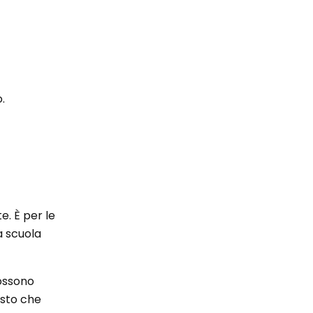
.
e. È per le
a scuola
possono
esto che