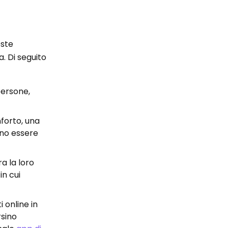
este
. Di seguito
persone,
forto, una
ono essere
a la loro
in cui
 online in
rsino