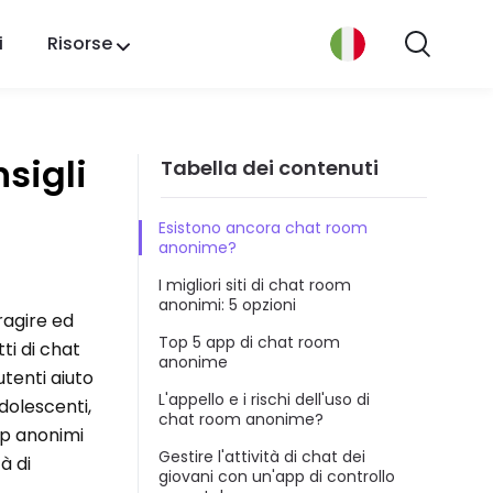
i
Risorse
sigli
Tabella dei contenuti
Esistono ancora chat room
anonime?
I migliori siti di chat room
anonimi: 5 opzioni
ragire ed
Top 5 app di chat room
ti di chat
anonime
tenti aiuto
L'appello e i rischi dell'uso di
adolescenti,
chat room anonime?
app anonimi
Gestire l'attività di chat dei
à di
giovani con un'app di controllo