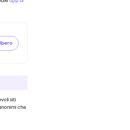
onale
app di
libero
oli siti
 anonimi che