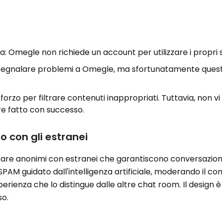
: Omegle non richiede un account per utilizzare i propri s
 segnalare problemi a Omegle, ma sfortunatamente ques
 sforzo per filtrare contenuti inappropriati. Tuttavia, non v
e fatto con successo.
 con gli estranei
rare anonimi con estranei che garantiscono conversazion
-SPAM guidato dall'intelligenza artificiale, moderando il c
erienza che lo distingue dalle altre chat room. Il design 
so.