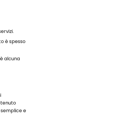
ervizi.
to è spesso
i è alcuna
i
ontenuto
è semplice e