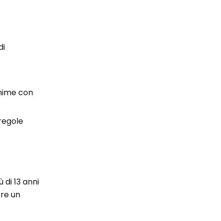
di
onime con
regole
 di 13 anni
tre un