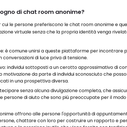
sogno di chat room anonime?
r cui le persone preferiscono le chat room anonime e qu
one virtuale senza che la propria identità venga rivelata
re: è comune unirsi a queste piattaforme per incontrare 
 conversazioni di luce priva di tensione.
: individui sottoposti a un cerotto approssimativo di con
 motivazione da parte di individui sconosciuto che poss
ati in una prospettiva diversa.
tecipare senza alcuna divulgazione completa, che assicur
 le persone di aiuto che sono più preoccupate per il modo 
nonime offrono alle persone l'opportunità di appuntamenti
rsone, chattare con loro per costruire un rapporto e pe