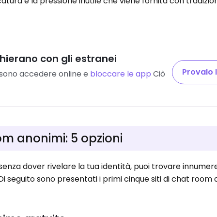
ccatura e la pressione inutile che viene fornita con tradizi
cchierano con gli estranei
Provalo 
ssono accedere online e
bloccare le app
Ciò
room anonimi: 5 opzioni
enza dover rivelare la tua identità, puoi trovare innumerev
Di seguito sono presentati i primi cinque siti di chat room