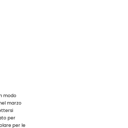
 in modo
 nel marzo
ettersi
ato per
olare per le