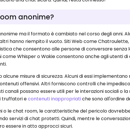
 room anonime?
anonime ma il formato è cambiato nel corso degli anni. Alc
 altri hanno riempito il vuoto. Siti Web come Chatroulette
istica che consentono alle persone di conversare senza l
zioni come Whisper o Wakie consentono anche agli utenti di
ti.
atto alcune misure di sicurezza. Alcuni di essi implementan
ntenuti offensivi. Altri forniscono controlli che impedisco
i canali possano essere utili per le interazioni sociali o la 
i truffatori e
contenuti inappropriati
che sono all'ordine de
hi o le chat room, le caratteristiche del pericolo dovrebb
liendo servizi di chat protetti. Quindi, mentre le conversazi
o essere in atto approcci sicuri.