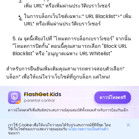
เพิ่ม URL” หรือเพิ่มผ่านประวัติเบราว์เซอร์
ในการบล็อกเว็บไซต์เฉพาะ:“ URL Blacklist”>“ เพิ่ม
URL” หรือเพิ่มผ่านประวัติเบราว์เซอร์
ณ จุดนี้เพียงไปที่ "โหมดการบล็อกเบราว์เซอร์" จากนั้น
"โหมดการปิดกั้น" ตอนนี้คุณสามารถเลือก "Block URL
Blacklist" หรือ "อนุญาตเฉพาะ URL Whitelist"
สำหรับการยืนยันเพิ่มเติมคุณสามารถตรวจสอบตัวเลือก“
บล็อก” เพื่อให้แน่ใจว่าเว็บไซต์ที่ถูกบล็อก แค่ไหน!
ตรวจสอบการใช้แอพและกิจกรรม ออนไลน์
FlashGet Kids
ดาวน์โหลดฟรี
parental control
FlashGet Kids ให้รายงานการใช้งานแอพ รายละเอียด ed
ดาวน์โหลดฟรีเพื่อสัมผัสประสบการณ์คุณสมบัติทั้งหมดสำหรับการป้องกันเด็ก
ซึ่งแสดงให้เห็นว่าลูก ๆ ของพวกเขาใช้จ่ายในแต่ละแอพมาก
น้อยเพียงใด ผู้ปกครองสามารถควบคุมการใช้ห้องสนทนาที่
เราใช้ Cookie เพื่อให้แน่ใจว่าคุณได้รับประสบการณ์ที่ดีที่สุด โดย
ใช้เว็บไซต์ของเราแสดงว่าคุณยอมรับ
นโยบายความเป็นส่วนตัว
ไม่ระบุชื่อของเด็ก ๆ และความเบี่ยงเบนที่เป็นไปได้
ของเรา