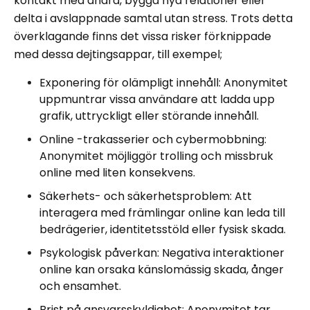
kontakt med andra, bygga nya relationer eller
delta i avslappnade samtal utan stress. Trots detta
överklagande finns det vissa risker förknippade
med dessa dejtingsappar, till exempel;
Exponering för olämpligt innehåll: Anonymitet
uppmuntrar vissa användare att ladda upp
grafik, uttryckligt eller störande innehåll.
Online -trakasserier och cybermobbning:
Anonymitet möjliggör trolling och missbruk
online med liten konsekvens.
Säkerhets- och säkerhetsproblem: Att
interagera med främlingar online kan leda till
bedrägerier, identitetsstöld eller fysisk skada.
Psykologisk påverkan: Negativa interaktioner
online kan orsaka känslomässig skada, ånger
och ensamhet.
Brist på ansvarsskyldighet: Anonymitet tar