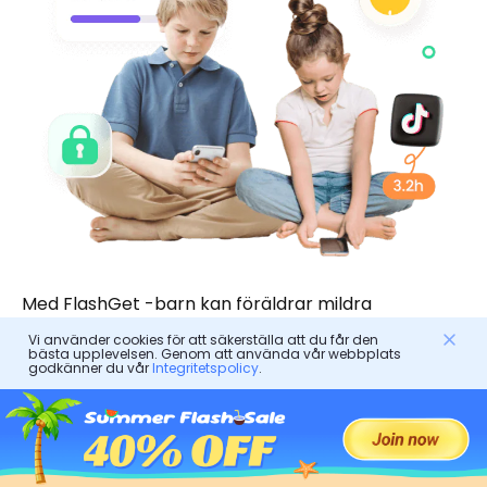
Med FlashGet -barn kan föräldrar mildra
överdriven användning av anonym chatt genom
Vi använder cookies för att säkerställa att du får den
bästa upplevelsen. Genom att använda vår webbplats
att implementera tidsbegränsningar. Exponering
godkänner du vår
Integritetspolicy
.
för faror online skulle sänkas och barn skulle
utveckla hälsosammare digitala vanor.
Låt oss se hur man gör det.