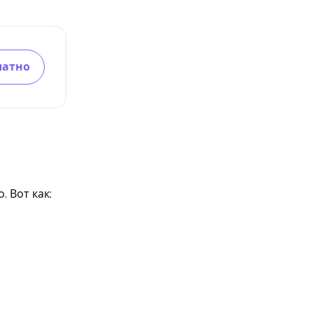
латно
 Вот как: