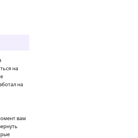
и
ться на
те
аботал на
момент вам
вернуть
орые