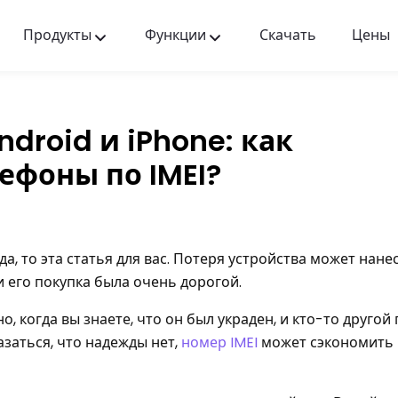
Продукты
Функции
Скачать
Цены
FlashGet Kids
Заботливое приложение для родительского
контроля для всех.
ndroid и iPhone: как
FlashGet Finder
ефоны по IMEI?
Антиугонная безопасность вашего телефона —
наша ответственность.
 да, то эта статья для вас. Потеря устройства может нане
 его покупка была очень дорогой.
, когда вы знаете, что он был украден, и кто-то другой
азаться, что надежды нет,
номер IMEI
может сэкономить