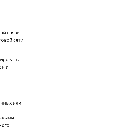
ой связи
товой сети
кировать
он и
янных или
тевыми
ного