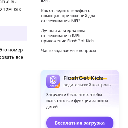
IMEI?
татье вы
 том, как
Как отследить телефон с
помощью приложений для
отслеживания IMEI?
Лучшая альтернатива
отслеживанию IMEI:
приложение FlashGet Kids
 Это номер
Часто задаваемые вопросы
ровать все
FlashGet Kids
родительский контроль
Загрузите бесплатно, чтобы
испытать все функции защиты
детей.
Бесплатная загрузка