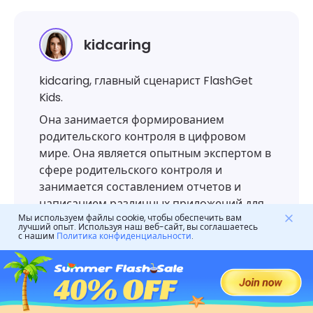
kidcaring
kidcaring, главный сценарист FlashGet
Kids.
Она занимается формированием
родительского контроля в цифровом
мире. Она является опытным экспертом в
сфере родительского контроля и
занимается составлением отчетов и
написанием различных приложений для
Мы используем файлы cookie, чтобы обеспечить вам
родительского контроля. За последние
лучший опыт. Используя наш веб-сайт, вы соглашаетесь
пять лет она предоставила семье
с нашим
Политика конфиденциальности
.
дополнительных наставников для
родителей и внесла свой вклад в
изменение методов воспитания детей.