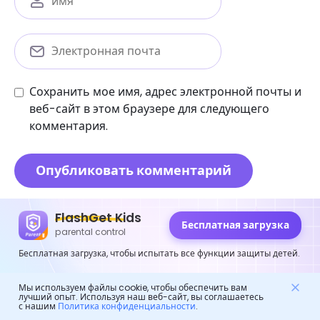
Сохранить мое имя, адрес электронной почты и
веб-сайт в этом браузере для следующего
комментария.
FlashGet Kids
Бесплатная загрузка
Родительский контроль
parental control
Бесплатная загрузка, чтобы испытать все функции защиты детей.
Грязный разговор порно: как защитить своих
детей от вредного контента
Мы используем файлы cookie, чтобы обеспечить вам
лучший опыт. Используя наш веб-сайт, вы соглашаетесь
с нашим
Политика конфиденциальности
.
Эффективные занятия по социальным навыкам