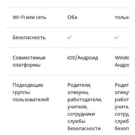
Wi-Fi или сеть
Оба
только W
Безопасность
✅
✅
Совместимые
iOS/Андроид
Window
платформы
Андрои
Подходящие
Родители,
Родител
группы
опекуны,
опекуны
пользователей
работодатели,
работод
учителя,
учителя,
сотрудники
сотрудн
службы
службы
безопасности
безопас