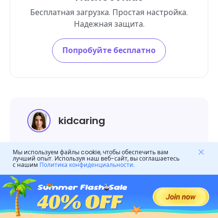
Бесплатная загрузка. Простая настройка.
Надежная защита.
Попробуйте бесплатно
kidcaring
kidcaring, главный сценарист FlashGet
Мы используем файлы cookie, чтобы обеспечить вам
Kids.
лучший опыт. Используя наш веб-сайт, вы соглашаетесь
с нашим
Политика конфиденциальности
.
Она занимается формированием
родительского контроля в цифровом
мире. Она является опытным экспертом в
сфере родительского контроля и