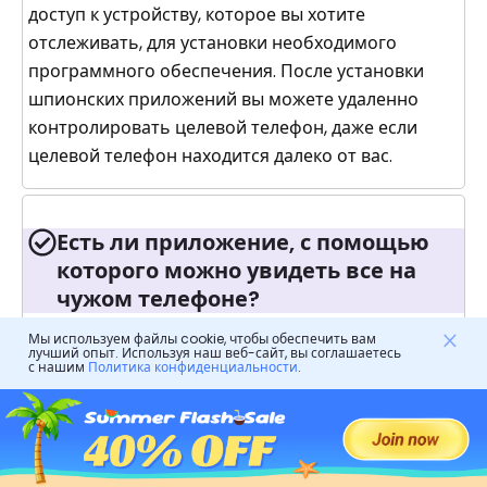
доступ к устройству, которое вы хотите
отслеживать, для установки необходимого
программного обеспечения. После установки
шпионских приложений вы можете удаленно
контролировать целевой телефон, даже если
целевой телефон находится далеко от вас.
Есть ли приложение, с помощью
которого можно увидеть все на
чужом телефоне?
Мы используем файлы cookie, чтобы обеспечить вам
Да, функция зеркалирование экрана от FlashGet
лучший опыт. Используя наш веб-сайт, вы соглашаетесь
с нашим
Политика конфиденциальности
.
Kids покажет вам все на чужом телефоне.
Требует ли бесплатное шпионское