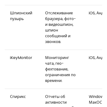
Шпионский
Отслеживание
iOS, Андр
пузырь
браузера, фото-
и видеошпион,
шпион
сообщений и
звонков.
iKeyMonitor
Мониторинг
iOS, Андр
чата, гео-
фехтование,
ограничения по
времени.
Спирикс
Отчеты об
Windows,
активности
МакОС