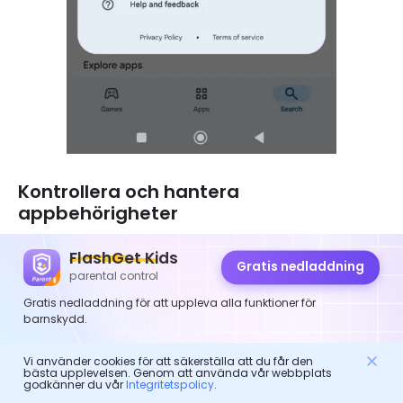
Kontrollera och hantera
appbehörigheter
Kontrollera de program som dina barn laddar ner
FlashGet Kids
Gratis nedladdning
på sina telefoner ofta. Bekräfta att dessa appar
parental control
har kameror, mikrofoner och
plats
aktiveras och
Gratis nedladdning för att uppleva alla funktioner för
barnskydd.
låt dem endast aktiveras om det behövs.
Gör så här:
Vi använder cookies för att säkerställa att du får den
bästa upplevelsen. Genom att använda vår webbplats
godkänner du vår
Integritetspolicy
.
Gå till Inställningar > Appar > Hitta vilka appar