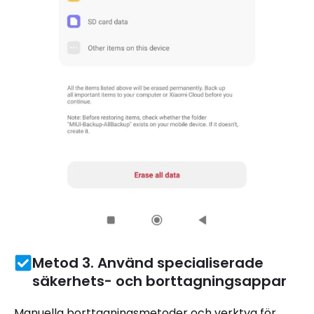
Metod 3. Använd specialiserade
säkerhets- och borttagningsappar
Manuella borttagningsmetoder och verktyg för