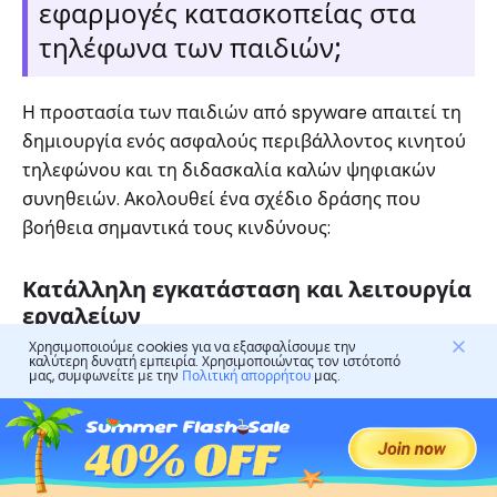
εφαρμογές κατασκοπείας στα
τηλέφωνα των παιδιών;
Η προστασία των παιδιών από spyware απαιτεί τη
δημιουργία ενός ασφαλούς περιβάλλοντος κινητού
τηλεφώνου και τη διδασκαλία καλών ψηφιακών
συνηθειών. Ακολουθεί ένα σχέδιο δράσης που
βοήθεια σημαντικά τους κινδύνους:
Κατάλληλη εγκατάσταση και λειτουργία
εργαλείων
Χρησιμοποιούμε cookies για να εξασφαλίσουμε την
καλύτερη δυνατή εμπειρία. Χρησιμοποιώντας τον ιστότοπό
Παρακολούθηση εφαρμογών, όπως
FlashGet Kids
,
μας, συμφωνείτε με την
Πολιτική απορρήτου
μας.
επιτρέπει στους γονείς να βλέπουν ποιες εφαρμογές
έχουν εγκατασταθεί, να περιορίζουν τον αριθμό των
εφαρμογών που μπορούν να ληφθούν, καθώς και να
επιβλέπουν τη χρήση του τηλεφώνου. Τέτοιες