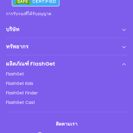
การรับรองที่ได้รับอนุญาต
บริษัท
เงื่อนไขการให้บริการ
ทรัพยากร
ข้อตกลงสิทธิ์การใช้งานสำหรับผู้ใช้ปลายทาง
ศูนย์ช่วยเหลือ
นโยบาย DMCA
ผลิตภัณฑ์ FlashGet
วิธี
นโยบายความเป็นส่วนตัว
FlashGet
บล็อก
FlashGet Kids
นโยบายการโฆษณา
ความปลอดภัยของเด็กออนไลน์
FlashGet Finder
อย่าขายข้อมูลของฉัน
ดาวน์โหลด
FlashGet Cast
ติดตามเรา